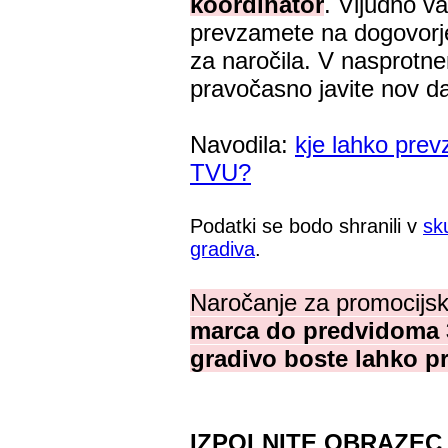
koordinator
. Vljudno v
prevzamete na dogovorjen
za naročila. V nasprotn
pravočasno javite nov d
Navodila:
kje lahko pre
TVU?
Podatki se bodo shranili v
sk
gradiva
.
Naročanje za promocijs
marca do predvidoma 
gradivo boste lahko pr
IZPOLNITE OBRAZEC