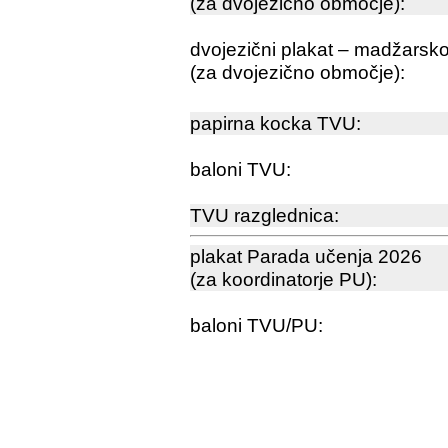
(za dvojezično območje):
dvojezični plakat – madžarsk
(za dvojezično območje):
papirna kocka TVU:
baloni TVU:
TVU razglednica:
plakat Parada učenja 2026
(za koordinatorje PU):
baloni TVU/PU: