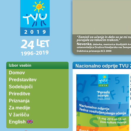
Izbor vsebin
Nacionalno odprtje TVU 2
Domov
Predstavitev
Sodelujoči
Prireditve
Priznanja
Za medije
V žarišču
English