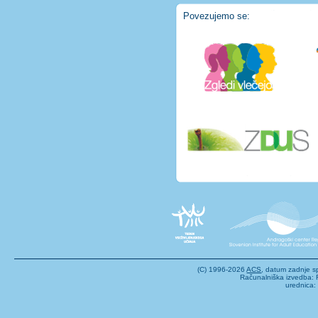
Povezujemo se:
(C) 1996-2026
ACS
, datum zadnje 
Računalniška izvedba: F
urednica: