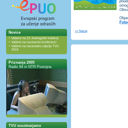
poud
omog
Obsot
Obja
Foto
<< Nazaj
Novice
•
Vabimo na 23. Andragoški kolokvij
•
Vabimo na novinarski konferenci
•
Vabimo na nacionalno odprtje TVU
2019
Priznanja 2005
Radio 94 in NTR Postojna
TVU soustvarjamo