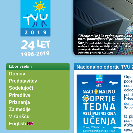
Izbor vsebin
Nacionalno odprtje TVU 2
Domov
Orga
Predstavitev
pode
odra
Sodelujoči
dolg
potr
Prireditve
Prire
Priznanja
domu
že o
Za medije
V žarišču
Iz p
prir
English
Kult
njimi