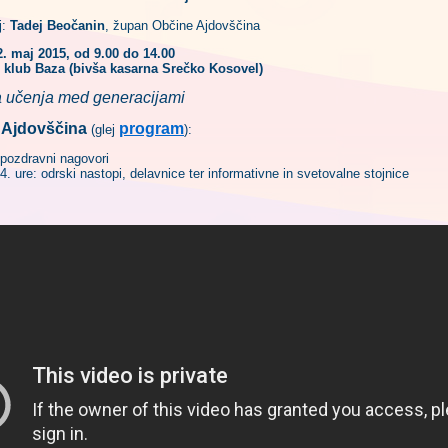
j:
Tadej Beočanin
, župan Občine Ajdovščina
2. maj 2015, od 9.00 do 14.00
o klub Baza (bivša kasarna Srečko Kosovel)
 učenja med generacijami
 Ajdovščina
program
(glej
):
 pozdravni nagovori
4. ure: odrski nastopi, delavnice ter informativne in svetovalne stojnice