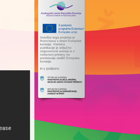
Izvedba tega projekta je
financirana s strani Evropske
komisije. Vsebina
publikacije je izključno
odgovornost avtorja in v
nobenem primeru ne
predstavlja stališč Evropske
komisije.
in s podporo: