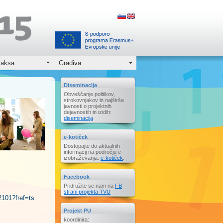
raksa
Gradiva
Diseminacija
Obveščanje politikov,
strokovnjakov in najširše
javnosti o projektnih
dejavnostih in izidih:
diseminacija
e-kotiček
Dostopajte do aktualnih
informacij na področju e-
izobraževanja:
e-kotiček
.
Facebook
Pridružite se nam na
FB
strani projekta TVU
101?fref=ts
Projekt PU
koordinira: