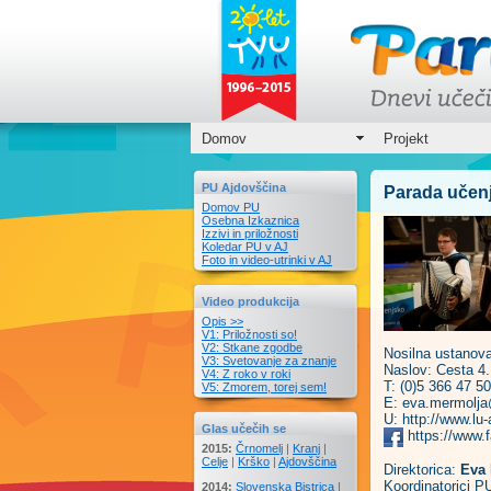
Domov
Projekt
PU Ajdovščina
Parada učen
Domov PU
Osebna Izkaznica
Izzivi in priložnosti
Koledar PU v AJ
Foto in video-utrinki v AJ
Video produkcija
Opis >>
V1: Priložnosti so!
V2: Stkane zgodbe
Nosilna ustanov
V3: Svetovanje za znanje
Naslov: Cesta 4.
V4: Z roko v roki
T: (0)5 366 47 50
V5: Zmorem, torej sem!
E: eva.mermolja
U: http://www.lu-
Glas učečih se
https://www
2015:
Črnomelj
|
Kranj
|
Celje
|
Krško
|
Ajdovščina
Direktorica:
Eva
Koordinatorici P
2014:
Slovenska Bistrica
|