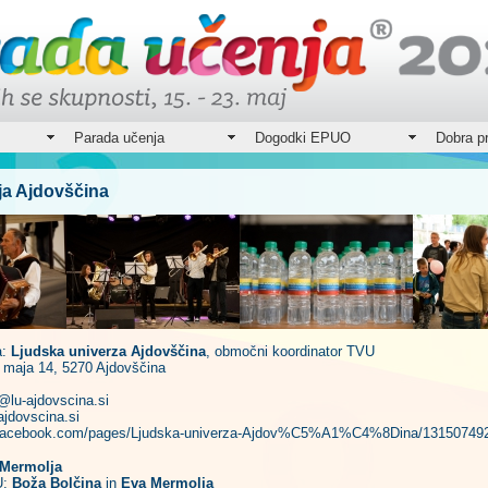
Parada učenja
Dogodki EPUO
Dobra p
ja Ajdovščina
a:
Ljudska univerza Ajdovščina
, območni koordinator TVU
 maja 14, 5270 Ajdovščina
@lu-ajdovscina.si
ajdovscina.si
.facebook.com/pages/Ljudska-univerza-Ajdov%C5%A1%C4%8Dina/131507492
 Mermolja
U:
Boža Bolčina
in
Eva Mermolja