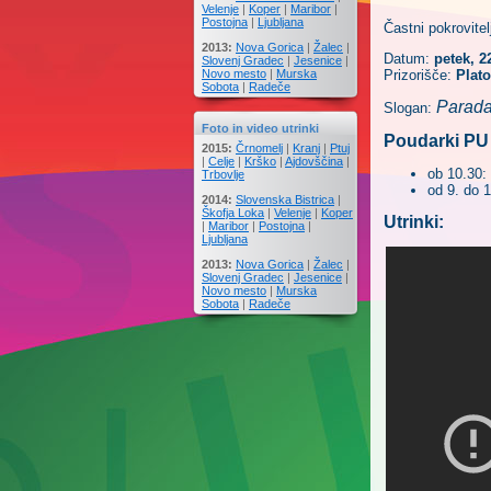
Velenje
|
Koper
|
Maribor
|
Postojna
|
Ljubljana
Častni pokrovitel
2013:
Nova Gorica
|
Žalec
|
Datum:
petek, 2
Slovenj Gradec
|
Jesenice
|
Novo mesto
|
Murska
Prizorišče:
Plat
Sobota
|
Radeče
Parada
Slogan:
Foto in video utrinki
Poudarki PU
2015:
Črnomelj
|
Kranj
|
Ptuj
|
Celje
|
Krško
|
Ajdovščina
|
ob 10.30:
Trbovlje
od 9. do 1
2014:
Slovenska Bistrica
|
Škofja Loka
|
Velenje
|
Koper
Utrinki:
|
Maribor
|
Postojna
|
Ljubljana
2013:
Nova Gorica
|
Žalec
|
Slovenj Gradec
|
Jesenice
|
Novo mesto
|
Murska
Sobota
|
Radeče