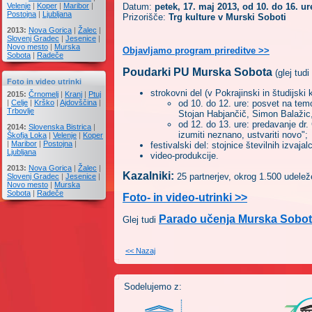
Velenje
|
Koper
|
Maribor
|
Datum:
petek,
17. maj
2013, od 10. do 16. ur
Postojna
|
Ljubljana
Prizorišče:
Trg kulture v Murski Soboti
2013:
Nova Gorica
|
Žalec
|
Slovenj Gradec
|
Jesenice
|
Novo mesto
|
Murska
Objavljamo program prireditve >>
Sobota
|
Radeče
Poudarki PU Murska Sobota
(glej tudi
Foto in video utrinki
strokovni del (v Pokrajinski in študijski
2015:
Črnomelj
|
Kranj
|
Ptuj
|
Celje
|
Krško
|
Ajdovščina
|
od 10. do 12. ure: posvet na tem
Trbovlje
Stojan Habjančič, Simon Balažic,
od 12. do 13. ure: predavanje dr.
2014:
Slovenska Bistrica
|
izumiti neznano, ustvariti novo";
Škofja Loka
|
Velenje
|
Koper
|
Maribor
|
Postojna
|
festivalski del: stojnice številnih izvaja
Ljubljana
video-produkcije.
2013:
Nova Gorica
|
Žalec
|
Kazalniki:
25 partnerjev, okrog 1.500 udele
Slovenj Gradec
|
Jesenice
|
Novo mesto
|
Murska
Sobota
|
Radeče
Foto- in video-utrinki >>
Parado učenja Murska Sobot
Glej tudi
<< Nazaj
Sodelujemo z: