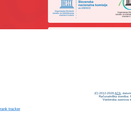
(C) 2012-2026
ACS
, datu
Računalniška izvedba: F
Vsebinska zasnova i
rank tracker