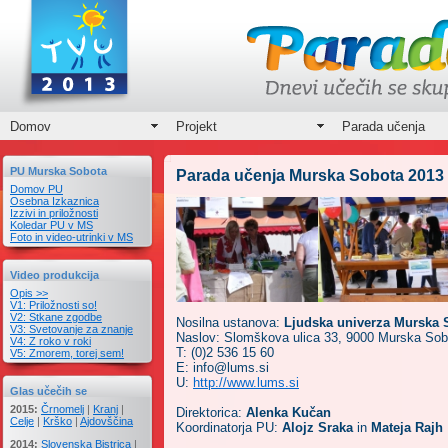
Domov
Projekt
Parada učenja
PU Murska Sobota
Parada učenja Murska Sobota 2013
Domov PU
Osebna Izkaznica
Izzivi in priložnosti
Koledar PU v MS
Foto in video-utrinki v MS
Video produkcija
Opis >>
V1: Priložnosti so!
V2: Stkane zgodbe
Nosilna ustanova:
Ljudska univerza Murska 
V3: Svetovanje za znanje
Naslov: Slomškova ulica 33, 9000 Murska Sob
V4: Z roko v roki
T: (0)2 536 15 60
V5: Zmorem, torej sem!
E: info@lums.si
U:
http://www.lums.si
Glas učečih se
2015:
Črnomelj
|
Kranj
|
Direktorica:
Alenka Kučan
Celje
|
Krško
|
Ajdovščina
Koordinatorja PU:
Alojz Sraka
in
Mateja Rajh
2014:
Slovenska Bistrica
|