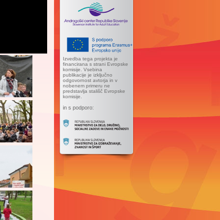
Izvedba tega projekta je
financirana s strani Evropske
komisije. Vsebina
publikacije je izključno
odgovornost avtorja in v
nobenem primeru ne
predstavlja stališč Evropske
komisije.
in s podporo: