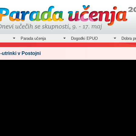
Parada učenja
Dogodki EPUO
Dobra p
-utrinki v Postojni