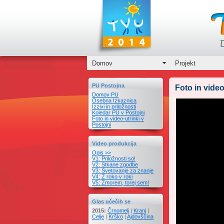
Domov
Projekt
PU Postojna
Foto in video
Domov PU
Osebna Izkaznica
Izzivi in priložnosti
Koledar PU v Postojni
Foto in video-utrinki v
Postojni
Video produkcija
Opis >>
V1: Priložnosti so!
V2: Stkane zgodbe
V3: Svetovanje za znanje
V4: Z roko v roki
V5: Zmorem, torej sem!
Glas učečih se
2015:
Črnomelj
|
Kranj
|
Celje
|
Krško
|
Ajdovščina