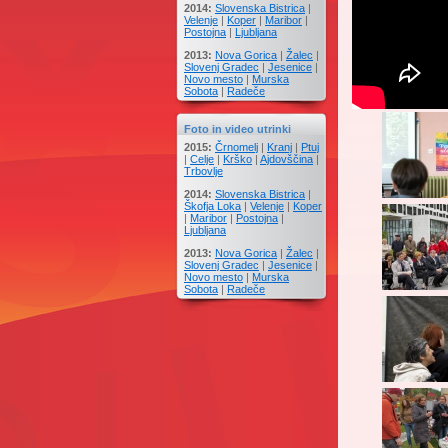
2014:
Slovenska Bistrica
|
Velenje
|
Koper
|
Maribor
|
Postojna
|
Ljubljana
2013:
Nova Gorica
|
Žalec
|
Slovenj Gradec
|
Jesenice
|
Novo mesto
|
Murska
Sobota
|
Radeče
Foto in video utrinki
2015:
Črnomelj
|
Kranj
|
Ptuj
|
Celje
|
Krško
|
Ajdovščina
|
Trbovlje
2014:
Slovenska Bistrica
|
Škofja Loka
|
Velenje
|
Koper
|
Maribor
|
Postojna
|
Ljubljana
2013:
Nova Gorica
|
Žalec
|
Slovenj Gradec
|
Jesenice
|
Novo mesto
|
Murska
Sobota
|
Radeče