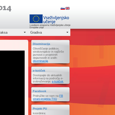
raksa
Gradiva
Diseminacija
Obveščanje politikov,
strokovnjakov in najširše
javnosti o projektnih
dejavnostih in izidih:
diseminacija
e-kotiček
Dostopajte do aktualnih
informacij na področju e-
izobraževanja:
e-kotiček
.
Facebook
Pridružite se nam na
FB
strani projekta TVU
Projekt PU
koordinira: