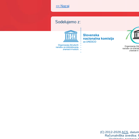
<< Nazaj
Sodelujemo z:
(C) 2012-2026
ACS
, datu
Računalniška izvedba: F
Vsebinska zasnova i