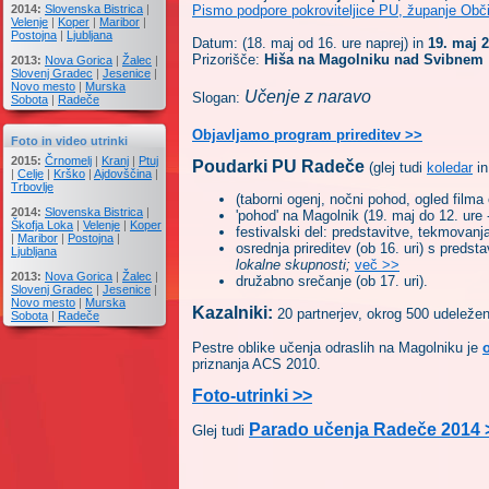
2014:
Slovenska Bistrica
|
Pismo podpore pokroviteljice PU, županje Obč
Velenje
|
Koper
|
Maribor
|
Postojna
|
Ljubljana
Datum: (
18. maj od 16. ure naprej) in
19. maj
2
Prizorišče:
Hiša na Magolniku nad Svibnem
2013:
Nova Gorica
|
Žalec
|
Slovenj Gradec
|
Jesenice
|
Novo mesto
|
Murska
Učenje z naravo
Slogan:
Sobota
|
Radeče
Objavljamo program prireditev >>
Foto in video utrinki
2015:
Črnomelj
|
Kranj
|
Ptuj
Poudarki PU Radeče
(glej tudi
koledar
i
|
Celje
|
Krško
|
Ajdovščina
|
Trbovlje
(taborni ogenj, nočni pohod, ogled filma 
2014:
Slovenska Bistrica
|
'pohod' na Magolnik (19. maj do 12. ure 
Škofja Loka
|
Velenje
|
Koper
festivalski del: predstavitve, tekmovanja
|
Maribor
|
Postojna
|
osrednja prireditev (ob 16. uri) s predsta
Ljubljana
lokalne skupnosti;
več >>
2013:
Nova Gorica
|
Žalec
|
družabno srečanje (ob 17. uri).
Slovenj Gradec
|
Jesenice
|
Novo mesto
|
Murska
Kazalniki:
20 partnerjev, okrog 500 udeleže
Sobota
|
Radeče
Pestre oblike učenja odraslih na Magolniku je
priznanja ACS 2010.
Foto-utrinki >>
Parado učenja Radeče 2014 
Glej tudi