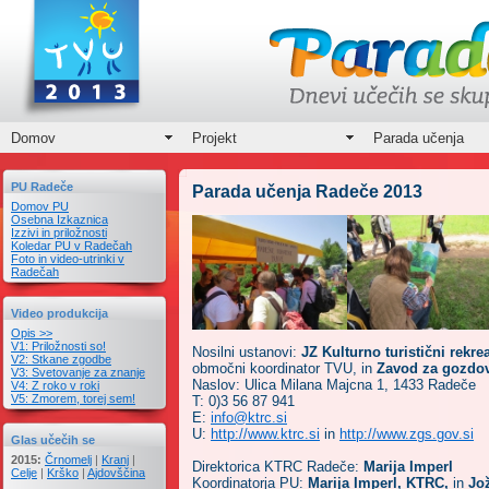
Domov
Projekt
Parada učenja
PU Radeče
Parada učenja Radeče 2013
Domov PU
Osebna Izkaznica
Izzivi in priložnosti
Koledar PU v Radečah
Foto in video-utrinki v
Radečah
Video produkcija
Opis >>
V1: Priložnosti so!
Nosi
lni ustanovi:
JZ Kulturno turistični rekre
V2: Stkane zgodbe
območni koordinator TVU, in
Zavod za
gozdov
V3: Svetovanje za znanje
Naslov: Ulica Milana Majcna 1, 1433 Radeče
V4: Z roko v roki
V5: Zmorem, torej sem!
T: 0)3 56 87 941
E:
info@ktrc.si
U:
http://www.ktrc.si
in
http://www.zgs.gov.si
Glas učečih se
2015:
Črnomelj
|
Kranj
|
Direktorica KTRC Radeče:
Marija Imperl
Celje
|
Krško
|
Ajdovščina
Koordinatorja PU:
Marija Imperl, KTRC,
in
Jo