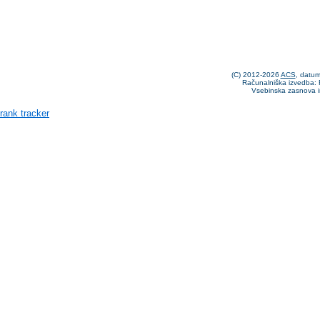
(C) 2012-2026
ACS
, datu
Računalniška izvedba: F
Vsebinska zasnova i
rank tracker