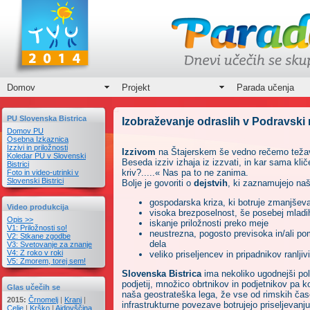
Domov
Projekt
Parada učenja
PU Slovenska Bistrica
Izobraževanje odraslih v Podravski r
Domov PU
Osebna Izkaznica
Izzivi in priložnosti
Izzivom
na Štajerskem še vedno rečemo težave
Koledar PU v Slovenski
Beseda izziv izhaja iz izzvati, in kar sama kli
Bistrici
kriv?.....« Nas pa to ne zanima.
Foto in video-utrinki v
Slovenski Bistrici
Bolje je govoriti o
dejstvih
, ki zaznamujejo na
gospodarska kriza, ki botruje zmanjšev
Video produkcija
visoka brezposelnost, še posebej mladih-
Opis >>
iskanje priložnosti preko meje
V1: Priložnosti so!
neustrezna, pogosto previsoka in/ali pom
V2: Stkane zgodbe
dela
V3: Svetovanje za znanje
V4: Z roko v roki
veliko priseljencev in pripadnikov ranljivi
V5: Zmorem, torej sem!
Slovenska Bistrica
ima nekoliko ugodnejši pol
podjetij, množico obrtnikov in podjetnikov pa k
Glas učečih se
naša geostrateška lega, že vse od rimskih čas
2015:
Črnomelj
|
Kranj
|
infrastrukturne povezave botrujejo priseljevanju
Celje
|
Krško
|
Ajdovščina