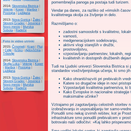
pomembnejša panoga pa postaja tudi turizem.
2014:
Slovenska Bistrica
|
Velenje
|
Koper
|
Maribor
|
Vendar pa danes, za razliko od »rimskih časov
Postojna
|
Ljubljana
kvalitetnega okolja za življenje in delo.
2013:
Nova Gorica
|
Žalec
|
Slovenj Gradec
|
Jesenice
|
Razmišljamo o:
Novo mesto
|
Murska
Sobota
|
Radeče
zadostni samooskrbi s kvalitetno, lokaln
varnosti,
medgeneracijskem sodelovanju,
Foto in video utrinki
aktivni vlogi starejših v družbi,
2015:
Črnomelj
|
Kranj
|
Ptuj
prostovoljstvu,
|
Celje
|
Krško
|
Ajdovščina
|
vzpostavljanju partnerstev, lokalnih, regi
Trbovlje
kvalitetnih in dostopnih družbenih dejav
2014:
Slovenska Bistrica
|
Škofja Loka
|
Velenje
|
Koper
Tudi na Ljudski univerzi Slovenska Bistrica si
|
Maribor
|
Postojna
|
standardov vseživljenjskega učenja, ki smo jih p
Ljubljana
2013:
Nova Gorica
|
Žalec
|
Kako ohraniti/razviti pri prebivalcih vr
Slovenj Gradec
|
Jesenice
|
Katere so drugačne ideje in novi pristopi
Novo mesto
|
Murska
Vzpostavljati kvalitetna partnerstva, ki 
Sobota
|
Radeče
Kako Evropske in nacionalne strategije t
maksimalne učinke?
Vztrajamo pri zagotavljanju celostnih storitev 
izobraževanju in usposabljanju ter samo-vrednot
Ponudili smo nekaj izvirnih rešitev, kot je Pros
infrastrukture smo ponudili prebivalcem v prost
botrovalo naši odločitvi: »Kaj lahko prispevam
Smo vodilni lokalni center, ki zagotavlja uspos