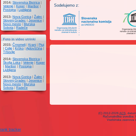
2014:
Slovenska Bistrica
|
Sodelujemo z:
Velenje
|
Koper
|
Maribor
|
Postojna
|
Ljubljana
2013:
Nova Gorica
|
Žalec
|
Slovenj Gradec
|
Jesenice
|
Novo mesto
|
Murska
Sobota
|
Radeče
Foto in video utrinki
2015:
Črnomelj
|
Kranj
|
Ptuj
|
Celje
|
Krško
|
Ajdovščina
|
Trbovlje
2014:
Slovenska Bistrica
|
Škofja Loka
|
Velenje
|
Koper
|
Maribor
|
Postojna
|
Ljubljana
2013:
Nova Gorica
|
Žalec
|
Slovenj Gradec
|
Jesenice
|
Novo mesto
|
Murska
Sobota
|
Radeče
(C) 2012-2026
ACS
, datu
Računalniška izvedba: F
Vsebinska zasnova i
rank tracker