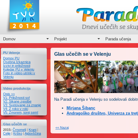
Domov
Projekt
Parada učenja
PU Velenje
Glas učečih se v Velenju
Domov PU
Osebna Izkaznica
Izzivi in priložnosti
Koledar PU v Velenju
Foto in video-utrinki v
Velenju
Video produkcija
Opis >>
V1: Priložnosti so!
Na Paradi učenja v Velenju so sodelovali dobit
V2: Stkane zgodbe
V3: Svetovanje za znanje
Mirjana Šibanc
V4: Z roko v roki
V5: Zmorem, torej sem!
Andragoško društvo, Univerza za tret
Glas učečih se
<< Nazaj
2015:
Črnomelj
|
Kranj
|
Celje
|
Krško
|
Ajdovščina