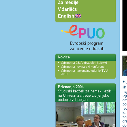
Za medije
V žarišču
English
Novice
•
Vabimo na 23. Andragoški kolokvij
•
Vabimo na novinarski konferenci
•
Vabimo na nacionalno odprtje TVU
2019
Ži
Priznanja 2004
ji
Študijski krožek za nemški jezik
na
na Univerzi za tretje življenjsko
iz
obdobje v Ljubljani
os
po
re
ka
za
dr
do