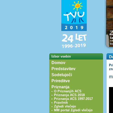
Izbor vsebin
Do
Domov
Pr
Predstavitev
zn
Sodelujoči
m
Prireditve
Priznanja
O Priznanjih ACS
•
Priznanja ACS 2018
•
Priznanja ACS 1997-2017
•
Pravilnik
•
Zgledi vlečejo
•
MM portal Zgledi vlečejo
•