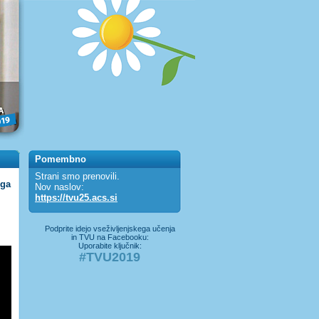
Pomembno
Strani smo prenovili.
ega
Nov naslov:
https://tvu25.acs.si
Podprite idejo vseživljenjskega učenja
in TVU na Facebooku:
Uporabite ključnik:
#TVU2019