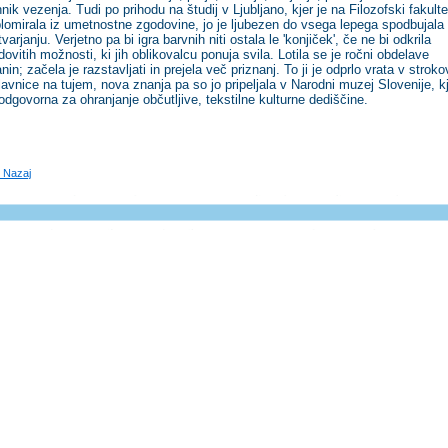
hnik vezenja. Tudi po prihodu na študij v Ljubljano, kjer je na Filozofski fakulte
plomirala iz umetnostne zgodovine, jo je ljubezen do vsega lepega spodbujala
varjanju. Verjetno pa bi igra barvnih niti ostala le 'konjiček', če ne bi odkrila
dovitih možnosti, ki jih oblikovalcu ponuja svila. Lotila se je ročni obdelave
anin; začela je razstavljati in prejela več priznanj. To ji je odprlo vrata v strok
lavnice na tujem, nova znanja pa so jo pripeljala v Narodni muzej Slovenije, k
 odgovorna za ohranjanje občutljive, tekstilne kulturne dediščine.
 Nazaj