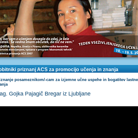
bitniki priznanj ACS za promocijo učenja in znanja
iznanje posameznikom/-cam za izjemne učne uspehe in bogatitev lastn
anja
ag. Gojka Pajagič Bregar iz Ljubljane