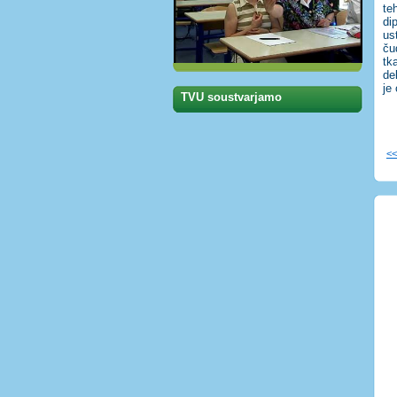
te
di
ust
ču
tk
de
je
TVU soustvarjamo
<<