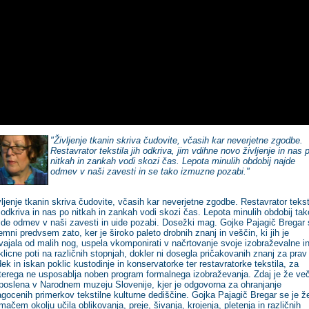
"Življenje tkanin skriva čudovite, včasih kar neverjetne zgodbe.
Restavrator tekstila jih odkriva, jim vdihne novo življenje in nas 
nitkah in zankah vodi skozi čas. Lepota minulih obdobij najde
odmev v naši zavesti in se tako izmuzne pozabi."
vljenje tkanin skriva čudovite, včasih kar neverjetne zgodbe. Restavrator tekst
h odkriva in nas po nitkah in zankah vodi skozi čas. Lepota minulih obdobij tak
jde odmev v naši zavesti in uide pozabi. Dosežki mag. Gojke Pajagič Bregar 
jemni predvsem zato, ker je široko paleto drobnih znanj in veščin, ki jih je
vajala od malih nog, uspela vkomponirati v načrtovanje svoje izobraževalne i
klicne poti na različnih stopnjah, dokler ni dosegla pričakovanih znanj za prav
dek in iskan poklic kustodinje in konservatorke ter restavratorke tekstila, za
terega ne usposablja noben program formalnega izobraževanja. Zdaj je že več
poslena v Narodnem muzeju Slovenije, kjer je odgovorna za ohranjanje
agocenih primerkov tekstilne kulturne dediščine. Gojka Pajagič Bregar se je ž
mačem okolju učila oblikovanja, preje, šivanja, krojenja, pletenja in različnih