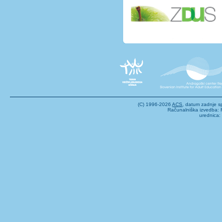
(C) 1996-2026
ACS
, datum zadnje 
Računalniška izvedba: F
urednica: