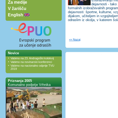
izobraževanju mla
Za medije
dejavnosti - tako 
formalnih izobraževalnih program
V žarišču
dejavnosti: športne, kulturne, v
English
dijakom, učiteljem in vzgojitelje
odraslim iz okolja, v katerem šol
<< Nazaj
Novice
•
Vabimo na 23. Andragoški kolokvij
•
Vabimo na novinarski konferenci
•
Vabimo na nacionalno odprtje TVU
2019
Priznanja 2005
Komunalno podjetje Vrhnika