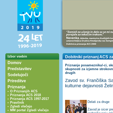
Izbor vsebin
Dobitniki priznanj ACS z
Domov
Priznanje posamezniku/-ci, skup
Predstavitev
skupnosti za izjemne strokovn
drugih
Sodelujoči
Zavod sv. Frančiška Sa
Prireditve
kulturne dejavnosti Želi
Priznanja
O Priznanjih ACS
•
Priznanja ACS 2018
•
Priznanja ACS 1997-2017
•
Delati za druge
Pravilnik
•
Zgledi vlečejo
•
Zavod je sicer p
MM portal Zgledi vlečejo
•