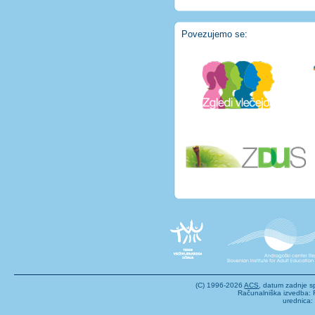
Povezujemo se:
(C) 1996-2026
ACS
, datum zadnje 
Računalniška izvedba: F
urednica: