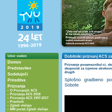
Izbor vsebin
Dobitniki priznanj ACS z
Domov
Priznanje posamezniku/-ci, skup
Predstavitev
skupnosti za izjemne strokovn
drugih
Sodelujoči
Splošno gradbeno p
Prireditve
Sobote
Priznanja
O Priznanjih ACS
•
Priznanja ACS 2018
•
Priznanja ACS 1997-2017
•
Pravilnik
•
Zgledi vlečejo
•
MM portal Zgledi vlečejo
•