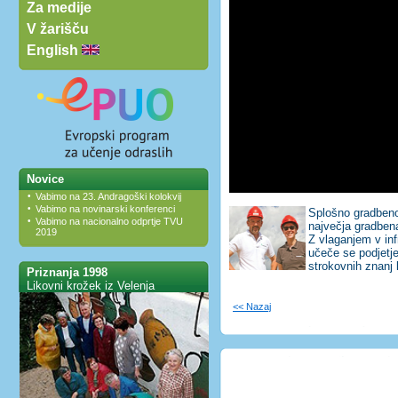
Za medije
V žarišču
English
Novice
•
Vabimo na 23. Andragoški kolokvij
•
Vabimo na novinarski konferenci
Splošno gradbeno
•
Vabimo na nacionalno odprtje TVU
največja gradben
2019
Z vlaganjem v infr
učeče se podjetj
strokovnih znanj 
Priznanja 1998
Likovni krožek iz Velenja
<< Nazaj