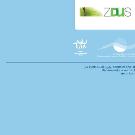
(C) 1996-2026
ACS
, datum zadnje 
Računalniška izvedba: F
urednica: