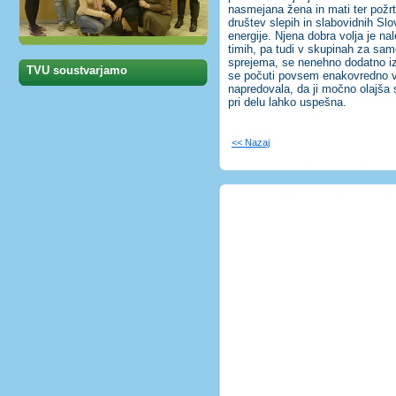
nasmejana žena in mati ter požr
društev slepih in slabovidnih Slo
energije. Njena dobra volja je na
timih, pa tudi v skupinah za samo
sprejema, se nenehno dodatno iz
TVU soustvarjamo
se počuti povsem enakovredno vid
napredovala, da ji močno olajša s
pri delu lahko uspešna.
<< Nazaj