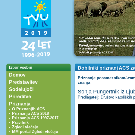
Izbor vsebin
Dobitniki priznanj ACS z
Domov
Priznanje posameznikom/-cam 
Predstavitev
znanja
Sodelujoči
Sonja Pungertnik iz Lju
Prireditve
Predlagatelj: Društvo katoliških
Priznanja
O Priznanjih ACS
•
Priznanja ACS 2018
•
Priznanja ACS 1997-2017
•
Pravilnik
•
Zgledi vlečejo
•
MM portal Zgledi vlečejo
•