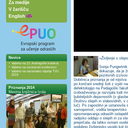
Za medije
V žarišču
English
Novice
»Življenje s slepo
•
Vabimo na 23. Andragoški kolokvij
Sonja Pungertnik
•
Vabimo na novinarski konferenci
dokazuje, da je ži
•
Vabimo na nacionalno odprtje TVU
2019
pozitivnih izzivov
Dobitnica priznanja je od rojstva
po končani srednji šoli z izpiti 
Priznanja 2014
defektologijo na Pedagoški fakulte
Mestna knjižnica Izola
izobraževanju je razvijala tudi m
ljubiteljskih dejavnostih (v glasb
Društvu slepih in slabovidnih, v
luč). Po zaposlitvi je ustanovila
samopomoč, vodila terapevtsko sk
opismenjevanja odraslih oslepelih
radijsko oddajo o slepih in za s
prepričala, da lahko ovirani ose
podobno življenjsko usodo kot ti