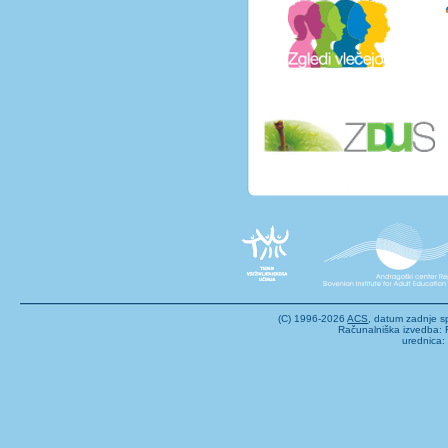
(C) 1996-2026
ACS
, datum zadnje 
Računalniška izvedba: F
urednica: