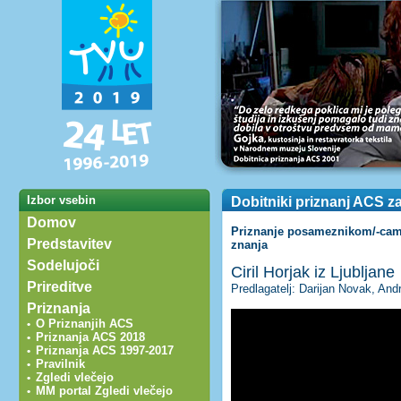
Izbor vsebin
Dobitniki priznanj ACS z
Domov
Priznanje posameznikom/-cam 
Predstavitev
znanja
Sodelujoči
Ciril Horjak iz Ljubljane
Prireditve
Predlagatelj: Darijan Novak, And
Priznanja
O Priznanjih ACS
•
Priznanja ACS 2018
•
Priznanja ACS 1997-2017
•
Pravilnik
•
Zgledi vlečejo
•
MM portal Zgledi vlečejo
•