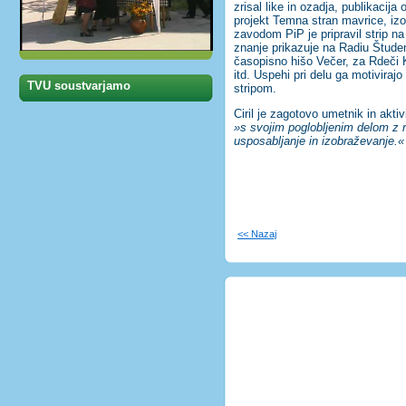
zrisal like in ozadja, publikacija
projekt Temna stran mavrice, izo
zavodom PiP je pripravil strip n
znanje prikazuje na Radiu Študen
časopisno hišo Večer, za Rdeči Kri
itd. Uspehi pri delu ga motiviraj
TVU soustvarjamo
stripom.
Ciril je zagotovo umetnik in akti
»s svojim poglobljenim delom z 
usposabljanje in izobraževanje.«
<< Nazaj