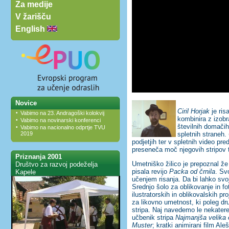
Za medije
V žarišču
English
Novice
Ciril Horjak
je ris
•
Vabimo na 23. Andragoški kolokvij
kombinira z izob
•
Vabimo na novinarski konferenci
številnih domačih 
•
Vabimo na nacionalno odprtje TVU
spletnih straneh.
2019
podjetjih ter v spletnih video pr
preseneča moč njegovih stripov 
Priznanja 2001
Umetniško žilico je prepoznal že v
Društvo za razvoj podeželja
pisala revijo
Packa od črnila
. Sv
Kapele
učenjem risanja. Da bi lahko svoj 
Srednjo šolo za oblikovanje in foto
ilustratorskih in oblikovalskih 
za likovno umetnost, ki poleg dru
stripa. Naj navedemo le nekatere
učbenik stripa
Najmanjša velika e
Muster
; kratki animirani film A