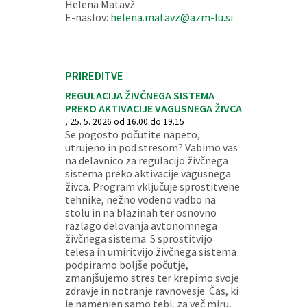
Helena Matavž
E-naslov:
helena.matavz@azm-lu.si
PRIREDITVE
REGULACIJA ŽIVČNEGA SISTEMA
PREKO AKTIVACIJE VAGUSNEGA ŽIVCA
, 25. 5. 2026 od 16.00 do 19.15
Se pogosto počutite napeto,
utrujeno in pod stresom? Vabimo vas
na delavnico za regulacijo živčnega
sistema preko aktivacije vagusnega
živca. Program vključuje sprostitvene
tehnike, nežno vodeno vadbo na
stolu in na blazinah ter osnovno
razlago delovanja avtonomnega
živčnega sistema. S sprostitvijo
telesa in umiritvijo živčnega sistema
podpiramo boljše počutje,
zmanjšujemo stres ter krepimo svoje
zdravje in notranje ravnovesje. Čas, ki
je namenjen samo tebi, za več miru,