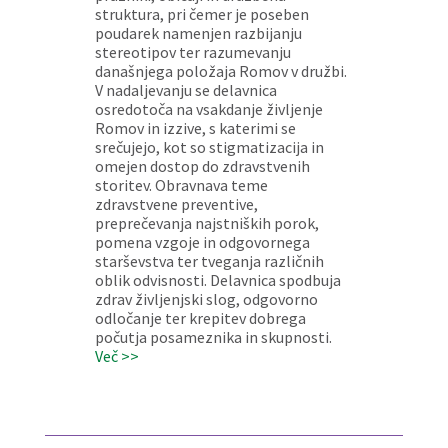
struktura, pri čemer je poseben
poudarek namenjen razbijanju
stereotipov ter razumevanju
današnjega položaja Romov v družbi.
V nadaljevanju se delavnica
osredotoča na vsakdanje življenje
Romov in izzive, s katerimi se
srečujejo, kot so stigmatizacija in
omejen dostop do zdravstvenih
storitev. Obravnava teme
zdravstvene preventive,
preprečevanja najstniških porok,
pomena vzgoje in odgovornega
starševstva ter tveganja različnih
oblik odvisnosti. Delavnica spodbuja
zdrav življenjski slog, odgovorno
odločanje ter krepitev dobrega
počutja posameznika in skupnosti.
Več >>