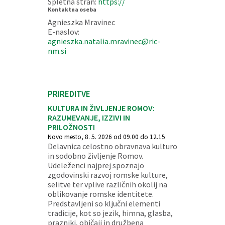
Spletna stran:
https://
Kontaktna oseba
Agnieszka Mravinec
E-naslov:
agnieszka.natalia.mravinec@ric-
nm.si
PRIREDITVE
KULTURA IN ŽIVLJENJE ROMOV:
RAZUMEVANJE, IZZIVI IN
PRILOŽNOSTI
Novo mesto, 8. 5. 2026 od 09.00 do 12.15
Delavnica celostno obravnava kulturo
in sodobno življenje Romov.
Udeleženci najprej spoznajo
zgodovinski razvoj romske kulture,
selitve ter vplive različnih okolij na
oblikovanje romske identitete.
Predstavljeni so ključni elementi
tradicije, kot so jezik, himna, glasba,
prazniki, običaji in družbena