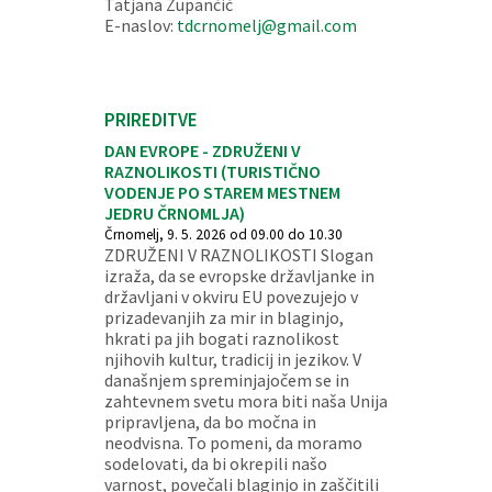
Tatjana Zupančič
E-naslov:
tdcrnomelj@gmail.com
PRIREDITVE
DAN EVROPE - ZDRUŽENI V
RAZNOLIKOSTI (TURISTIČNO
VODENJE PO STAREM MESTNEM
JEDRU ČRNOMLJA)
Črnomelj, 9. 5. 2026 od 09.00 do 10.30
ZDRUŽENI V RAZNOLIKOSTI Slogan
izraža, da se evropske državljanke in
državljani v okviru EU povezujejo v
prizadevanjih za mir in blaginjo,
hkrati pa jih bogati raznolikost
njihovih kultur, tradicij in jezikov. V
današnjem spreminjajočem se in
zahtevnem svetu mora biti naša Unija
pripravljena, da bo močna in
neodvisna. To pomeni, da moramo
sodelovati, da bi okrepili našo
varnost, povečali blaginjo in zaščitili