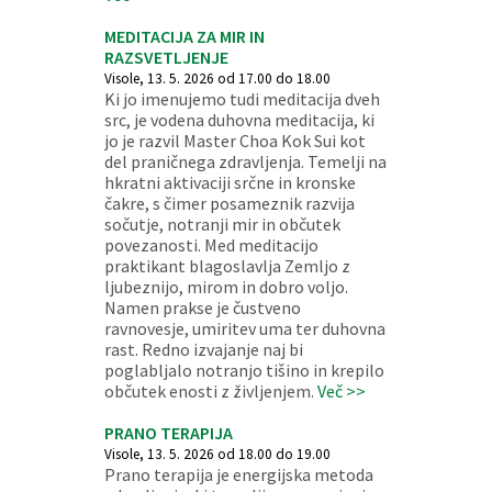
MEDITACIJA ZA MIR IN
RAZSVETLJENJE
Visole, 13. 5. 2026 od 17.00 do 18.00
Ki jo imenujemo tudi meditacija dveh
src, je vodena duhovna meditacija, ki
jo je razvil Master Choa Kok Sui kot
del praničnega zdravljenja. Temelji na
hkratni aktivaciji srčne in kronske
čakre, s čimer posameznik razvija
sočutje, notranji mir in občutek
povezanosti. Med meditacijo
praktikant blagoslavlja Zemljo z
ljubeznijo, mirom in dobro voljo.
Namen prakse je čustveno
ravnovesje, umiritev uma ter duhovna
rast. Redno izvajanje naj bi
poglabljalo notranjo tišino in krepilo
občutek enosti z življenjem.
Več >>
PRANO TERAPIJA
Visole, 13. 5. 2026 od 18.00 do 19.00
Prano terapija je energijska metoda