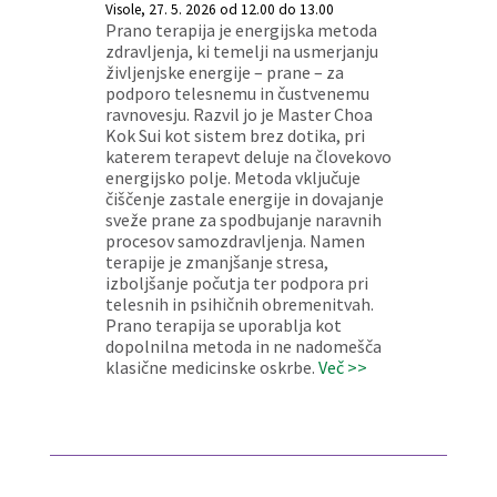
Visole, 27. 5. 2026 od 12.00 do 13.00
Prano terapija je energijska metoda
zdravljenja, ki temelji na usmerjanju
življenjske energije – prane – za
podporo telesnemu in čustvenemu
ravnovesju. Razvil jo je Master Choa
Kok Sui kot sistem brez dotika, pri
katerem terapevt deluje na človekovo
energijsko polje. Metoda vključuje
čiščenje zastale energije in dovajanje
sveže prane za spodbujanje naravnih
procesov samozdravljenja. Namen
terapije je zmanjšanje stresa,
izboljšanje počutja ter podpora pri
telesnih in psihičnih obremenitvah.
Prano terapija se uporablja kot
dopolnilna metoda in ne nadomešča
klasične medicinske oskrbe.
Več >>