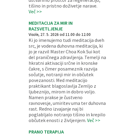
ustvarimo prostor za regeneracijo,
tišino in pristno doživetje narave.
Več >>
MEDITACIJA ZA MIR IN
RAZSVETLJENJE
Visole, 27. 5. 2026 od 11.00 do 12.00
Ki jo imenujemo tudi meditacija dveh
src, je vodena duhovna meditacija, ki
jo je razvil Master Choa Kok Sui kot
del praničnega zdravljenja. Temelji na
hkratni aktivaciji srčne in kronske
čakre, s čimer posameznik razvija
sočutje, notranji mir in občutek
povezanosti. Med meditacijo
praktikant blagoslavlja Zemljo z
ljubeznijo, mirom in dobro voljo.
Namen prakse je čustveno
ravnovesje, umiritev uma ter duhovna
rast. Redno izvajanje naj bi
poglabljalo notranjo tišino in krepilo
občutek enosti z življenjem.
Več >>
PRANO TERAPIJA