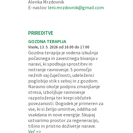
Alenka Mrzdovnik
E-naslov:
leni.mrzdovnik@gmail.com
PRIREDITVE
GOZDNA TERAPIJA
Visole, 13. 5. 2026 od 16.00 do 17.00
Gozdna terapija je vodena izkušnja
počasnega in zavestnega bivanja v
naravi, ki spodbuja sprostitev in
notranje ravnovesje. S pomočjo
nežnih vaj čuječnosti, udeleženci
poglobijo stik s seboj in z gozdom.
Naravno okolje podpira zmanjšanje
stresa, izboljšuje ravnovesje
razpoloženja ter krepi občutek
povezanosti. Dogodek je primeren za
vse, ki si želijo umiritve, oddiha od
vsakdana in nove energije. Skupaj
ustvarimo prostor za regeneracijo,
tišino in pristno doživetje narave.
Več >>