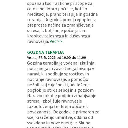
spoznali tudi različne pristope za
celostno dobro počutje, kot so
meditacija, prano terapija in gozdna
terapija. Dogodek ponuja vpogled v
preproste načine za zmanjševanje
stresa, izboljšanje počutja ter
krepitev telesnega in duševnega
ravnovesja.
Več >>
GOZDNA TERAPIJA
Visole, 27. 5. 2026 od 10.00 do 11.00
Gozdna terapija je vodena izkušnja
počasnega in zavestnega bivanja v
naravi, ki spodbuja sprostitev in
notranje ravnovesje. S pomočjo
nežnih vaj čuječnosti, udeleženci
poglobijo stik s seboj in z gozdom.
Naravno okolje podpira zmanjšanje
stresa, izboljšuje ravnovesje
razpoloženja ter krepi občutek
povezanosti. Dogodek je primeren za
vse, ki si želijo umiritve, oddiha od
vsakdana in nove energije. Skupaj