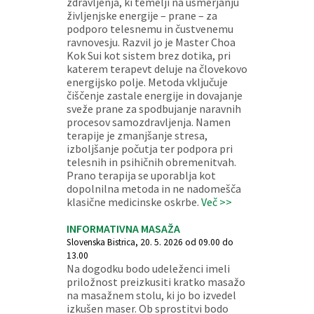
zdravljenja, ki temelji na usmerjanju
življenjske energije – prane – za
podporo telesnemu in čustvenemu
ravnovesju. Razvil jo je Master Choa
Kok Sui kot sistem brez dotika, pri
katerem terapevt deluje na človekovo
energijsko polje. Metoda vključuje
čiščenje zastale energije in dovajanje
sveže prane za spodbujanje naravnih
procesov samozdravljenja. Namen
terapije je zmanjšanje stresa,
izboljšanje počutja ter podpora pri
telesnih in psihičnih obremenitvah.
Prano terapija se uporablja kot
dopolnilna metoda in ne nadomešča
klasične medicinske oskrbe.
Več >>
INFORMATIVNA MASAŽA
Slovenska Bistrica, 20. 5. 2026 od 09.00 do
13.00
Na dogodku bodo udeleženci imeli
priložnost preizkusiti kratko masažo
na masažnem stolu, ki jo bo izvedel
izkušen maser. Ob sprostitvi bodo