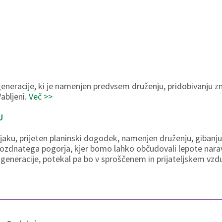
neracije, ki je namenjen predvsem druženju, pridobivanju zna
abljeni.
Več >>
U
aku, prijeten planinski dogodek, namenjen druženju, gibanju 
ozdnatega pogorja, kjer bomo lahko občudovali lepote narave
generacije, potekal pa bo v sproščenem in prijateljskem vzd