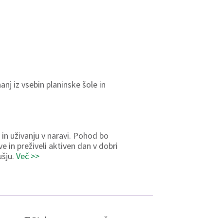
nj iz vsebin planinske šole in
in uživanju v naravi. Pohod bo
 in preživeli aktiven dan v dobri
ušju.
Več >>