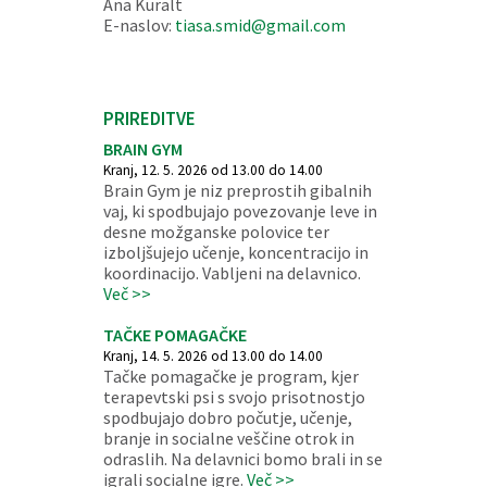
Ana Kuralt
E-naslov:
tiasa.smid@gmail.com
PRIREDITVE
BRAIN GYM
Kranj, 12. 5. 2026 od 13.00 do 14.00
Brain Gym je niz preprostih gibalnih
vaj, ki spodbujajo povezovanje leve in
desne možganske polovice ter
izboljšujejo učenje, koncentracijo in
koordinacijo. Vabljeni na delavnico.
Več >>
TAČKE POMAGAČKE
Kranj, 14. 5. 2026 od 13.00 do 14.00
Tačke pomagačke je program, kjer
terapevtski psi s svojo prisotnostjo
spodbujajo dobro počutje, učenje,
branje in socialne veščine otrok in
odraslih. Na delavnici bomo brali in se
igrali socialne igre.
Več >>