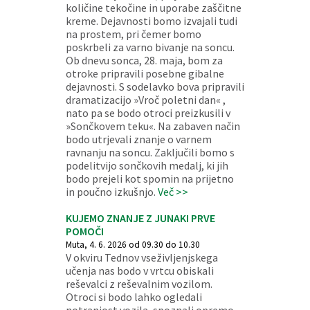
količine tekočine in uporabe zaščitne
kreme. Dejavnosti bomo izvajali tudi
na prostem, pri čemer bomo
poskrbeli za varno bivanje na soncu.
Ob dnevu sonca, 28. maja, bom za
otroke pripravili posebne gibalne
dejavnosti. S sodelavko bova pripravili
dramatizacijo »Vroč poletni dan« ,
nato pa se bodo otroci preizkusili v
»Sončkovem teku«. Na zabaven način
bodo utrjevali znanje o varnem
ravnanju na soncu. Zaključili bomo s
podelitvijo sončkovih medalj, ki jih
bodo prejeli kot spomin na prijetno
in poučno izkušnjo.
Več >>
KUJEMO ZNANJE Z JUNAKI PRVE
POMOČI
Muta, 4. 6. 2026 od 09.30 do 10.30
V okviru Tednov vseživljenjskega
učenja nas bodo v vrtcu obiskali
reševalci z reševalnim vozilom.
Otroci si bodo lahko ogledali