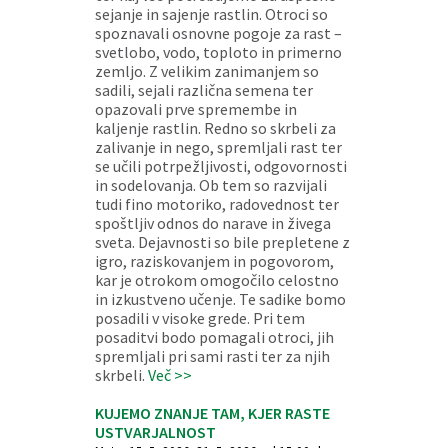
sejanje in sajenje rastlin. Otroci so
spoznavali osnovne pogoje za rast –
svetlobo, vodo, toploto in primerno
zemljo. Z velikim zanimanjem so
sadili, sejali različna semena ter
opazovali prve spremembe in
kaljenje rastlin. Redno so skrbeli za
zalivanje in nego, spremljali rast ter
se učili potrpežljivosti, odgovornosti
in sodelovanja. Ob tem so razvijali
tudi fino motoriko, radovednost ter
spoštljiv odnos do narave in živega
sveta. Dejavnosti so bile prepletene z
igro, raziskovanjem in pogovorom,
kar je otrokom omogočilo celostno
in izkustveno učenje. Te sadike bomo
posadili v visoke grede. Pri tem
posaditvi bodo pomagali otroci, jih
spremljali pri sami rasti ter za njih
skrbeli.
Več >>
KUJEMO ZNANJE TAM, KJER RASTE
USTVARJALNOST