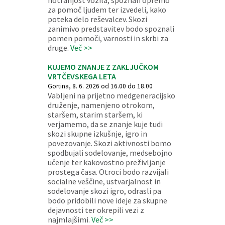
notranjost vozila, spoznali opremo
za pomoč ljudem ter izvedeli, kako
poteka delo reševalcev. Skozi
zanimivo predstavitev bodo spoznali
pomen pomoči, varnosti in skrbi za
druge.
Več >>
KUJEMO ZNANJE Z ZAKLJUČKOM
VRTČEVSKEGA LETA
Gortina, 8. 6. 2026 od 16.00 do 18.00
Vabljeni na prijetno medgeneracijsko
druženje, namenjeno otrokom,
staršem, starim staršem, ki
verjamemo, da se znanje kuje tudi
skozi skupne izkušnje, igro in
povezovanje. Skozi aktivnosti bomo
spodbujali sodelovanje, medsebojno
učenje ter kakovostno preživljanje
prostega časa. Otroci bodo razvijali
socialne veščine, ustvarjalnost in
sodelovanje skozi igro, odrasli pa
bodo pridobili nove ideje za skupne
dejavnosti ter okrepili vezi z
najmlajšimi.
Več >>