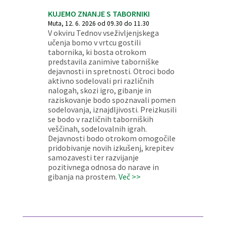
KUJEMO ZNANJE S TABORNIKI
Muta, 12. 6. 2026 od 09.30 do 11.30
V okviru Tednov vseživljenjskega
učenja bomo v vrtcu gostili
tabornika, ki bosta otrokom
predstavila zanimive taborniške
dejavnosti in spretnosti. Otroci bodo
aktivno sodelovali pri različnih
nalogah, skozi igro, gibanje in
raziskovanje bodo spoznavali pomen
sodelovanja, iznajdljivosti. Preizkusili
se bodo v različnih taborniških
veščinah, sodelovalnih igrah.
Dejavnosti bodo otrokom omogočile
pridobivanje novih izkušenj, krepitev
samozavesti ter razvijanje
pozitivnega odnosa do narave in
gibanja na prostem.
Več >>