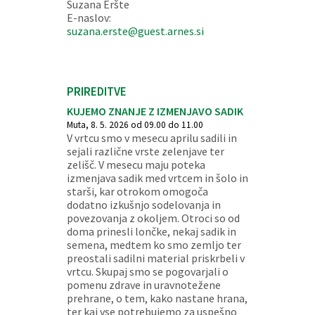
Suzana Eršte
E-naslov:
suzana.erste@guest.arnes.si
PRIREDITVE
KUJEMO ZNANJE Z IZMENJAVO SADIK
Muta, 8. 5. 2026 od 09.00 do 11.00
V vrtcu smo v mesecu aprilu sadili in
sejali različne vrste zelenjave ter
zelišč. V mesecu maju poteka
izmenjava sadik med vrtcem in šolo in
starši, kar otrokom omogoča
dodatno izkušnjo sodelovanja in
povezovanja z okoljem. Otroci so od
doma prinesli lončke, nekaj sadik in
semena, medtem ko smo zemljo ter
preostali sadilni material priskrbeli v
vrtcu. Skupaj smo se pogovarjali o
pomenu zdrave in uravnotežene
prehrane, o tem, kako nastane hrana,
ter kaj vse potrebujemo za uspešno