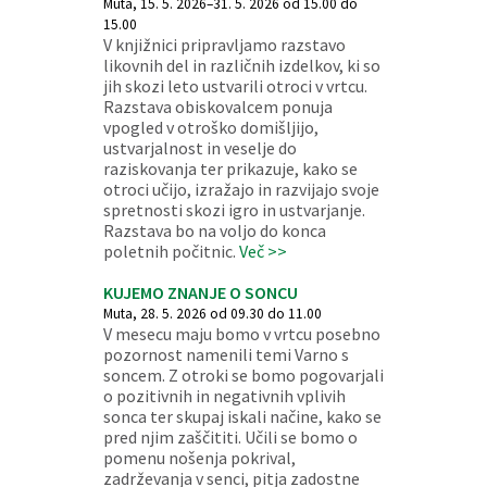
Muta, 15. 5. 2026–31. 5. 2026 od 15.00 do
15.00
V knjižnici pripravljamo razstavo
likovnih del in različnih izdelkov, ki so
jih skozi leto ustvarili otroci v vrtcu.
Razstava obiskovalcem ponuja
vpogled v otroško domišljijo,
ustvarjalnost in veselje do
raziskovanja ter prikazuje, kako se
otroci učijo, izražajo in razvijajo svoje
spretnosti skozi igro in ustvarjanje.
Razstava bo na voljo do konca
poletnih počitnic.
Več >>
KUJEMO ZNANJE O SONCU
Muta, 28. 5. 2026 od 09.30 do 11.00
V mesecu maju bomo v vrtcu posebno
pozornost namenili temi Varno s
soncem. Z otroki se bomo pogovarjali
o pozitivnih in negativnih vplivih
sonca ter skupaj iskali načine, kako se
pred njim zaščititi. Učili se bomo o
pomenu nošenja pokrival,
zadrževanja v senci, pitja zadostne