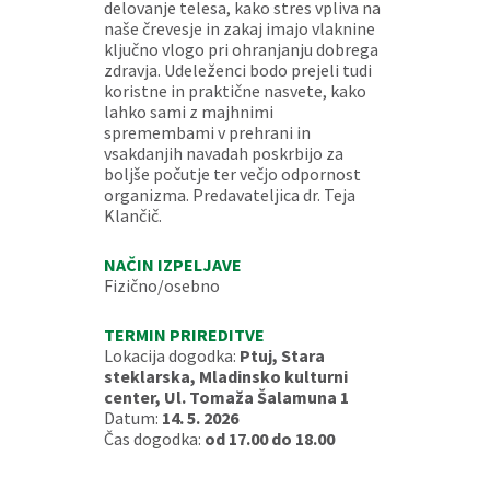
delovanje telesa, kako stres vpliva na
naše črevesje in zakaj imajo vlaknine
ključno vlogo pri ohranjanju dobrega
zdravja. Udeleženci bodo prejeli tudi
koristne in praktične nasvete, kako
lahko sami z majhnimi
spremembami v prehrani in
vsakdanjih navadah poskrbijo za
boljše počutje ter večjo odpornost
organizma. Predavateljica dr. Teja
Klančič.
NAČIN IZPELJAVE
Fizično/osebno
TERMIN PRIREDITVE
Lokacija dogodka:
Ptuj, Stara
steklarska, Mladinsko kulturni
center, Ul. Tomaža Šalamuna 1
Datum:
14. 5. 2026
Čas dogodka:
od 17.00 do 18.00