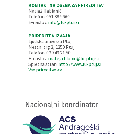
KONTAKTNA OSEBA ZA PRIREDITEV
Matjaž Habjanič
Telefon: 051 389 660
E-naslov:
info@lu-ptuj.si
PRIREDITEV IZVAJA
Ljudska univerza Ptuj
Mestni trg 2, 2250 Ptuj
Telefon: 02 749 21 50
E-naslov:
mateja.hlupic@lu-ptuj.si
Spletna stran:
http://www.lu-ptuj.si
Vse prireditve >>