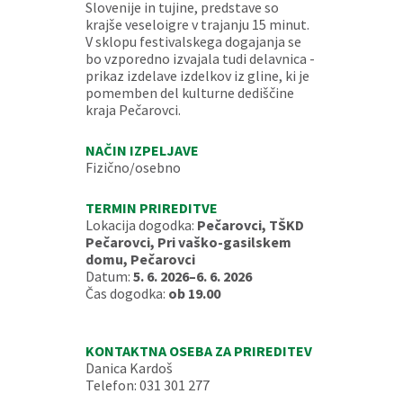
Slovenije in tujine, predstave so
krajše veseloigre v trajanju 15 minut.
V sklopu festivalskega dogajanja se
bo vzporedno izvajala tudi delavnica -
prikaz izdelave izdelkov iz gline, ki je
pomemben del kulturne dediščine
kraja Pečarovci.
NAČIN IZPELJAVE
Fizično/osebno
TERMIN PRIREDITVE
Lokacija dogodka:
Pečarovci, TŠKD
Pečarovci, Pri vaško-gasilskem
domu, Pečarovci
Datum:
5. 6. 2026–6. 6. 2026
Čas dogodka:
ob 19.00
KONTAKTNA OSEBA ZA PRIREDITEV
Danica Kardoš
Telefon: 031 301 277