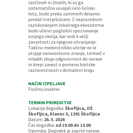
rastlinah in živalih, ki so ga
sistematično usvajali celo šolsko
leto, bodo preko zanimivih delavnic
predali tretješolcem. Z neposrednim
raziskovanjem lokalnega ekosistema
bodo učenci poglobili spoznavanje
svojega okolja, kar vodi k večji
zavzetosti za njegovo ohranjanje.
Takšno medvrstniško učenje ne le
utrjuje naravoslovno znanje, temveč v
mladih zbuja odgovornost do narave
in krepi zavest o pomenu biotske
raznovrstnosti v domačem kraju
NAČIN IZPELJAVE
Fizično/osebno
TERMIN PRIREDITVE
Lokacija dogodka:
Škofljica, OŠ
Škofljica, Klanec 5, 1291 Škofljica
Datum:
26. 5. 2026
Čas dogodka:
od 10.00 do 13.00
Opomba: Dogodek je zaprte narave.