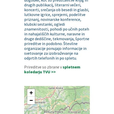
dogodke, kot so predstavitve knjig in
drugih publikacij, literarni večeri,
koncerti, srečanja ob besedi in glasbi,
lutkovne igrice, sprejemi, podelitve
priznanj, novinarske konference,
klubski sestanki, ogledi
znamenitosti, pohodi po učnih poteh
in nahajališčih kulturne, naravne in
druge dediščine, tekmovanja, športne
prireditve in podobno. Številne
organizacije ponujajo informacije in
svetovanje za izobraževanje na
odprtih telefonih in po spletu.
Prireditve so zbrane v
spletnem
koledarju TVU >
>
+
−