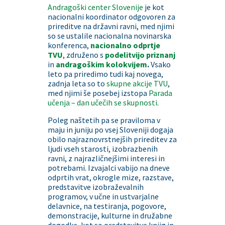
Andragoški center Slovenije
je kot
nacionalni koordinator odgovoren za
prireditve na državni ravni, med njimi
so se ustalile nacionalna novinarska
konferenca,
nacionalno
odprtje
TVU
, združeno s
podelitvijo priznanj
in
andragoškim kolokvijem
.
Vsako
leto pa priredimo tudi kaj novega,
zadnja leta so to
skupne akcije TVU
,
med njimi še posebej izstopa
Parada
učenja – dan učečih se skupnosti
.
Poleg naštetih pa se praviloma v
maju in juniju po vsej Sloveniji dogaja
obilo najraznovrstnejših prireditev za
ljudi vseh starosti, izobrazbenih
ravni, z najrazličnejšimi interesi in
potrebami. Izvajalci vabijo na dneve
odprtih vrat, okrogle mize, razstave,
predstavitve izobraževalnih
programov, v učne in ustvarjalne
delavnice, na testiranja, pogovore,
demonstracije, kulturne in družabne