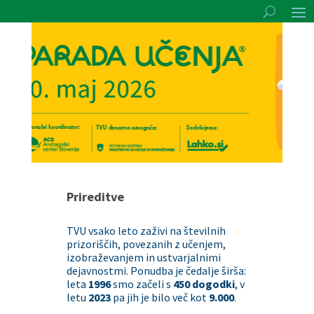
Prireditve
TVU vsako leto zaživi na številnih
prizoriščih, povezanih z učenjem,
izobraževanjem in ustvarjalnimi
dejavnostmi. Ponudba je čedalje širša:
leta
1996
smo začeli s
450 dogodki
, v
letu
2023
pa jih je bilo več kot
9.000
.