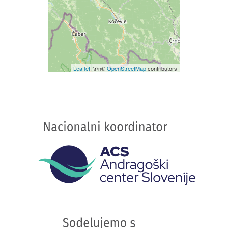
Leaflet
, \r\n©
OpenStreetMap
contributors