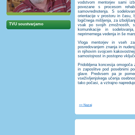
vodstvom mentorjev sami izbi
povezane s procesom rehabil
samovrednotenja. S sodelovanj
orientacije v prostoru in času, 
logičnega mišljenja, za izboljša
TVU soustvarjamo
vsak po svojih zmožnostih, sl
komunikacije in sodelovanja
neprimernega vedenja in še mar
Vloga mentorjev in vseh z
posredovanjem znanja in nuden
in njihovim svojcem kakovostnejš
samostojnost in postopno vključe
Pridobljena koncesija omogoča
in zaposlitve pod posebnimi pog
glave. Predvsem pa je pome
vseživljenjskega učenja osebnost
tako počasi, a vztrajno napreduje
<< Nazaj