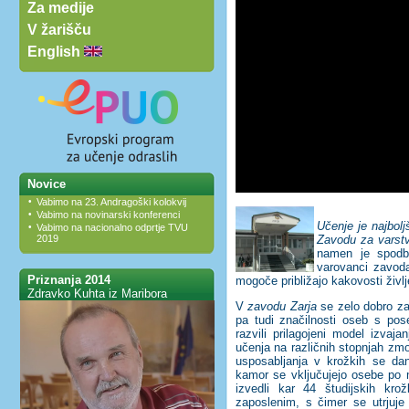
Za medije
V žarišču
English
Novice
•
Vabimo na 23. Andragoški kolokvij
•
Vabimo na novinarski konferenci
Učenje je najbolj
•
Vabimo na nacionalno odprtje TVU
Zavodu za varstvo
2019
namen je spodbu
varovanci zavoda
Priznanja 2014
mogoče približajo kakovosti živl
Zdravko Kuhta iz Maribora
V
zavodu Zarja
se zelo dobro za
pa tudi značilnosti oseb s po
razvili prilagojeni model izvaja
učenja na različnih stopnjah zmo
usposabljanja v krožkih se dan
kamor se vključujejo osebe p
izvedli kar 44 študijskih kr
zaposlenim, s čimer se utrjuje