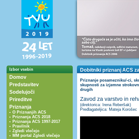
Izbor vsebin
Dobitniki priznanj ACS z
Domov
Priznanje posamezniku/-ci, skup
Predstavitev
skupnosti za izjemne strokovn
drugih
Sodelujoči
Zavod za varstvo in reha
Prireditve
(direktorica: Irena Reberšak)
Priznanja
Predlagateljica: Mateja Korošec
O Priznanjih ACS
•
Priznanja ACS 2018
•
Priznanja ACS 1997-2017
•
Pravilnik
•
Zgledi vlečejo
•
MM portal Zgledi vlečejo
•