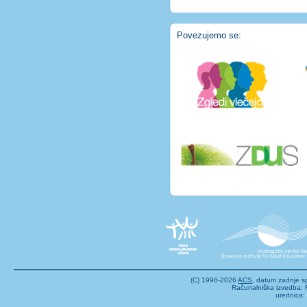
Povezujemo se:
(C) 1996-2026
ACS
, datum zadnje 
Računalniška izvedba: F
urednica: