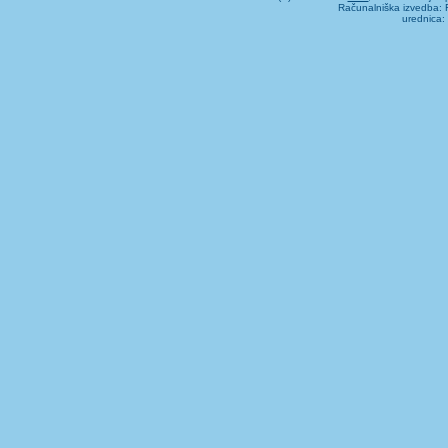
Računalniška izvedba: F
urednica: