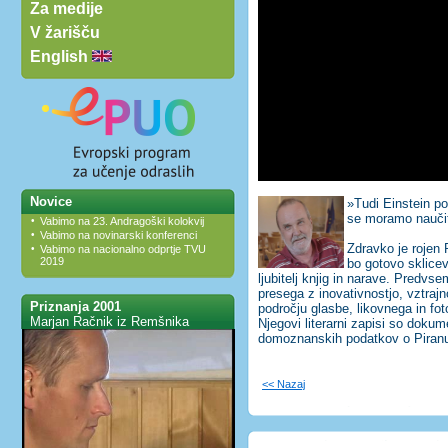
Za medije
V žarišču
English
Novice
»Tudi Einstein p
se moramo naučit,
•
Vabimo na 23. Andragoški kolokvij
•
Vabimo na novinarski konferenci
Zdravko je rojen 
•
Vabimo na nacionalno odprtje TVU
2019
bo gotovo sklicev
ljubitelj knjig in narave. Predvse
presega z inovativnostjo, vztrajn
Priznanja 2001
področju glasbe, likovnega in fot
Marjan Račnik iz Remšnika
Njegovi literarni zapisi so dokum
domoznanskih podatkov o Piranu 
<< Nazaj