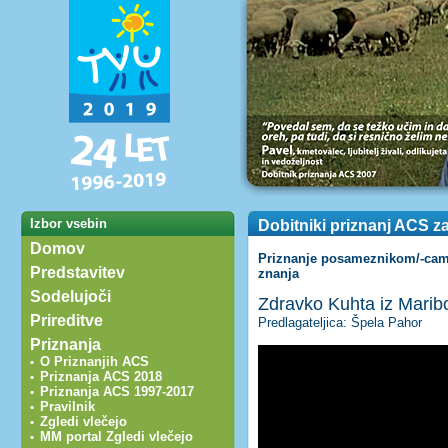
Izbor vsebin
Dobitniki priznanj ACS z
Domov
Priznanje posameznikom/-cam 
Predstavitev
znanja
Sodelujoči
Zdravko Kuhta iz Marib
Prireditve
Predlagateljica: Špela Pahor
Priznanja
O Priznanjih ACS
•
Priznanja ACS 2018
•
Priznanja ACS 1997-2017
•
Pravilnik
•
Zgledi vlečejo
•
MM portal Zgledi vlečejo
•