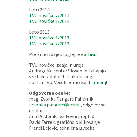
Leto 2014:
TVU novičke 2/2014
TVU novičke 1/2014
Leto 2013:
TVU novičke 1/2013
TVU novičke 2/2013
Prejšnje izdaje si oglejte v
arhivu
.
TVU novičke izdaja in ureja
Andragoški center Slovenije. Izhajajo
v skladu z določili vsakoletnega
načrta TVU. Veseli bomo vaših
mnenj
!
Odgovorne osebe:
mag. Zvonka Pangerc Pahernik
(
zvonka.pangerc@acs.si
), odgovorna
urednica
Ana Peklenik, jezikovni pregled
David Fartek, grafično oblikovanje
Franci Lajovic, tehnična izvedba