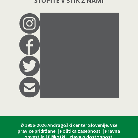
STOPITE V STIK Z NAMI
© 1996-2026
Andragoški center Slovenije
. Vse
pravice pridržane. |
Politika zasebnosti
|
Pravna
obvestila
|
Piškotki
|
Izjava o dostopnosti