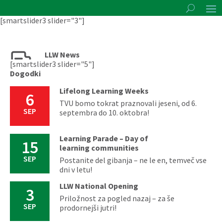
[smartslider3 slider="3"]
LLW News
[smartslider3 slider="5"]
Dogodki
Lifelong Learning Weeks
6
TVU bomo tokrat praznovali jeseni, od 6.
SEP
septembra do 10. oktobra!
Learning Parade – Day of
15
learning communities
SEP
Postanite del gibanja – ne le en, temveč vse
dni v letu!
LLW National Opening
3
Priložnost za pogled nazaj – za še
SEP
prodornejši jutri!