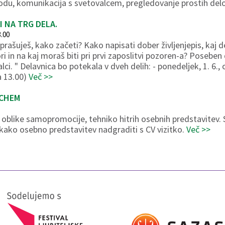
vodu, komunikacija s svetovalcem, pregledovanje prostih de
I NA TRG DELA.
3.00
prašuješ, kako začeti? Kako napisati dober življenjepis, kaj d
i in na kaj moraš biti pri prvi zaposlitvi pozoren-a? Poseb
. " Delavnica bo potekala v dveh delih: - ponedeljek, 1. 6.,
a 13.00)
Več >>
TCHEM
e oblike samopromocije, tehniko hitrih osebnih predstavitev. 
 kako osebno predstavitev nadgraditi s CV vizitko.
Več >>