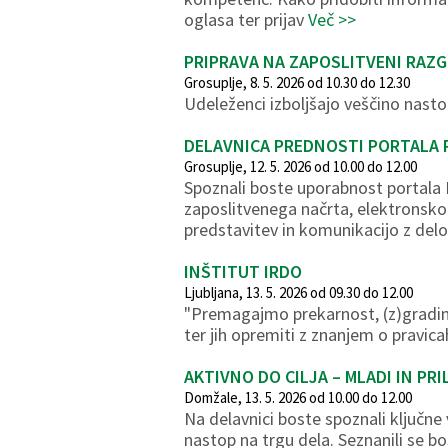
oglasa ter prijav
Več >>
PRIPRAVA NA ZAPOSLITVENI RAZ
Grosuplje, 8. 5. 2026 od 10.30 do 12.30
Udeleženci izboljšajo veščino nast
DELAVNICA PREDNOSTI PORTALA P
Grosuplje, 12. 5. 2026 od 10.00 do 12.00
Spoznali boste uporabnost portala P
zaposlitvenega načrta, elektronsko
predstavitev in komunikacijo z delod
INŠTITUT IRDO
Ljubljana, 13. 5. 2026 od 09.30 do 12.00
"Premagajmo prekarnost, (z)gradi
ter jih opremiti z znanjem o pravica
AKTIVNO DO CILJA – MLADI IN PR
Domžale, 13. 5. 2026 od 10.00 do 12.00
Na delavnici boste spoznali ključne 
nastop na trgu dela. Seznanili se b