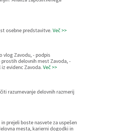
ost osebne predstavitve.
Več >>
jo vlog Zavodu, - podpis
 prostih delovnih mest Zavoda, -
il iz evidenc Zavoda.
Več >>
ti razumevanje delovnih razmerij
) in prejeli boste nasvete za uspešen
delovna mesta, karierni dogodki in