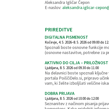
Aleksandra Igličar Čepon
E-naslov:
aleksandra.iglicar-cepon
PRIREDITVE
DIGITALNA PISMENOST
Kočevje, 4. 5. 2026–8. 5. 2026 od 09.00 do 12
Spoznali boste osnovne funkcije mob
(osnovne nastavitve, potrebne za pr
AKTIVNO DO CILJA – PRILOŽNOST
Ljubljana, 8. 5. 2026 od 09.30 do 11.00
Na delavnici boste spoznali ključne
portala PoiščiDelo.si, pripravo uči
vam, ki želite izboljšati veščine is
DOBRA PRIJAVA
Ljubljana, 8. 5. 2026 od 10.00 do 12.00
Seznanitev z načinom pisanja prijav
kompetenc. Kako pridobiti informac