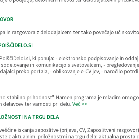
GOVOR
opa in razgovora z delodajalcem ter tako povečajo učinkovit
OIŠČIDELO.SI
oiščiDeloi.si, ki ponuja: - elektronsko podpisovanje in odda
 sodelovanje in komunikacijo s svetovalcem, - pregledovanje
ajalci preko portala, - oblikovanje e-CV jev, - naročilo potrd
mo stabilno prihodnost" Namen programa je mladim omogoči
h delavcev ter varnosti pri delu.
Več >>
ILOŽNOSTI NA TRGU DELA
veščine iskanja zaposlitve (prijava, CV, Zaposlitveni razgovor
oste z aktualnimi priložnostmi na trgu dela: aktualna prosta 