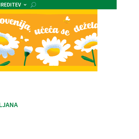
IREDITEV
BLJANA