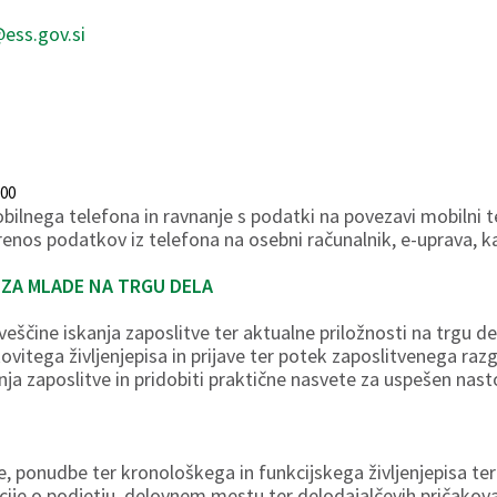
@ess.gov.si
.00
ilnega telefona in ravnanje s podatki na povezavi mobilni t
enos podatkov iz telefona na osebni računalnik, e-uprava, kak
 ZA MLADE NA TRGU DELA
 veščine iskanja zaposlitve ter aktualne priložnosti na trgu 
nkovitega življenjepisa in prijave ter potek zaposlitvenega ra
kanja zaposlitve in pridobiti praktične nasvete za uspešen nas
e, ponudbe ter kronološkega in funkcijskega življenjepisa ter
ije o podjetju, delovnem mestu ter delodajalčevih pričakova