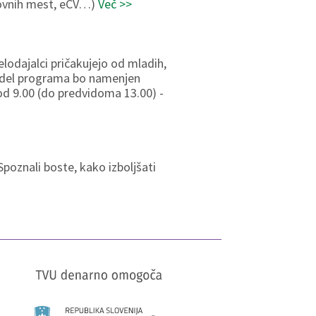
lovnih mest, eCV…)
Več >>
elodajalci pričakujejo od mladih,
en del programa bo namenjen
 od 9.00 (do predvidoma 13.00) -
Spoznali boste, kako izboljšati