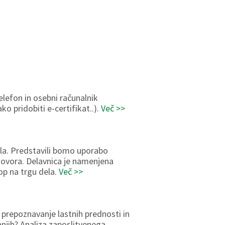
elefon in osebni računalnik
o pridobiti e-certifikat..).
Več >>
dela. Predstavili bomo uporabo
zgovora. Delavnica je namenjena
top na trgu dela.
Več >>
 prepoznavanje lastnih prednosti in
njih? Analiza zaposlitvenega