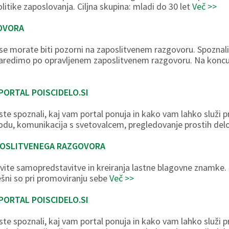
olitike zaposlovanja. Ciljna skupina: mladi do 30 let
Več >>
OVORA
vse morate biti pozorni na zaposlitvenem razgovoru. Spoznali 
 naredimo po opravljenem zaposlitvenem razgovoru. Na koncu
PORTAL POISCIDELO.SI
ste spoznali, kaj vam portal ponuja in kako vam lahko služi p
vodu, komunikacija s svetovalcem, pregledovanje prostih de
POSLITVENEGA RAZGOVORA
ovite samopredstavitve in kreiranja lastne blagovne znamke
ešni so pri promoviranju sebe
Več >>
PORTAL POISCIDELO.SI
ste spoznali, kaj vam portal ponuja in kako vam lahko služi p