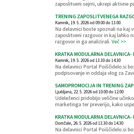
zaposlitveni sejmi, ukrepi aktivne p
TRENING ZAPOSLITVENEGA RAZG
Kamnik, 19. 5. 2026 od 09.00 do 13.00
Na delavnici boste spoznali na kaj 
zaposlitveni razgovor in kaj lahko
razgovor in ga analizirali.
Več >>
KRATKA MODULARNA DELAVNICA- 
Kamnik, 19. 5. 2026 od 13.30 do 14.30
Na delavnici Portal Poiščidelo.si bo
podpisovanje in oddaja vlog za Za
SAMOPROMOCIJA IN TRENING ZA
Ljubljana, 22. 5. 2026 od 10.00 do 12.00
Udeleženci pridobijo veščine učink
marketinga ter preverijo, kako usp
KRATKA MODULARNA DELAVNICA- 
Domžale, 26. 5. 2026 od 13.30 do 14.30
Na delavnici Portal Poiščidelo.si bo