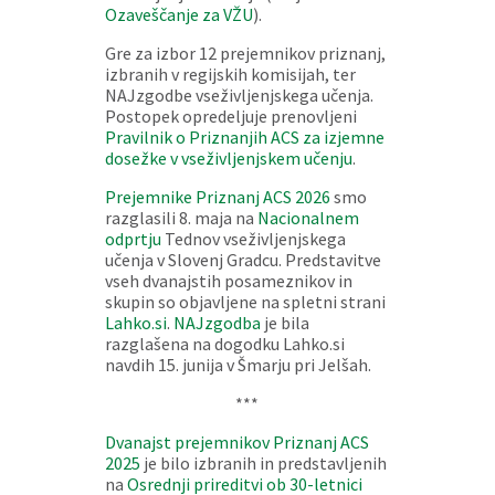
Ozaveščanje za VŽU
).
Gre za izbor 12 prejemnikov priznanj,
izbranih v regijskih komisijah, ter
NAJzgodbe vseživljenjskega učenja.
Postopek opredeljuje prenovljeni
Pravilnik o Priznanjih ACS za izjemne
dosežke v vseživljenjskem učenju
.
Prejemnike Priznanj ACS 2026
smo
razglasili 8. maja na
Nacionalnem
odprtju
Tednov vseživljenjskega
učenja v Slovenj Gradcu. Predstavitve
vseh dvanajstih posameznikov in
skupin so objavljene na spletni strani
Lahko.si
.
NAJzgodba
je bila
razglašena na dogodku Lahko.si
navdih 15. junija v Šmarju pri Jelšah.
***
Dvanajst prejemnikov Priznanj ACS
2025
je bilo izbranih in predstavljenih
na
Osrednji prireditvi ob 30-letnici