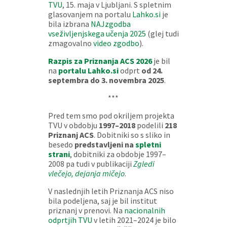
TVU
, 15. maja v Ljubljani. S spletnim
glasovanjem na portalu
Lahko.si
je
bila izbrana
NAJzgodba
vseživljenjskega učenja 2025
(glej tudi
zmagovalno
video zgodbo
).
Razpis za Priznanja ACS 2026
je bil
na
portalu Lahko.si
odprt
od 24.
septembra do 3. novembra 2025
.
***
Pred tem smo pod okriljem projekta
TVU v obdobju
1997–2018
podelili
218
Priznanj ACS
. Dobitniki so s sliko in
besedo
predstavljeni na
spletni
strani
, dobitniki za obdobje 1997–
2008 pa tudi v publikaciji
Zgledi
vlečejo, dejanja mičejo
.
V naslednjih letih Priznanja ACS niso
bila podeljena, saj je bil institut
priznanj v prenovi. Na
nacionalnih
odprtjih TVU
v letih 2021–2024 je bilo