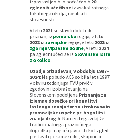
izpostavljenih in počaščenih
20
zglednih učečih se
iz vsakokratnega
lokalnega okolja, nosilca te
slovesnosti.
V letu
2021
so slavili dobitniki
priznanj iz
pomurske
regije, v letu
2022
iz
savinjske
regije, v letu
2023
iz
zgornje Vipavske doline
, v letu
2024
pa zgledni učeči se iz
Slovenske Istre
z okolico
.
Ozadje prizadevanj v obdobju 1997–
2024:
Na pobudo ACS so bila leta 1997
v okviru tedanjega TVU prvič v
zgodovini izobraževanja na
Slovenskem podeljena
Priznanja za
izjemne dosežke pri bogatitvi
lastnega znanja ter za strokovne in
promocijske uspehe pri bogatitvi
znanja drugih
. Namen tega zdaj že
tradicionalnega prazničnega
dogodka je najširši javnosti kot zgled
postaviti posameznike, skupine in