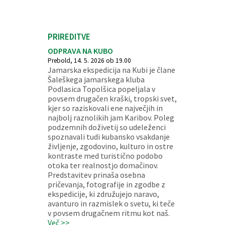
PRIREDITVE
ODPRAVA NA KUBO
Prebold, 14. 5. 2026 ob 19.00
Jamarska ekspedicija na Kubi je člane
Šaleškega jamarskega kluba
Podlasica Topolšica popeljala v
povsem drugačen kraški, tropski svet,
kjer so raziskovali ene največjih in
najbolj raznolikih jam Karibov. Poleg
podzemnih doživetij so udeleženci
spoznavali tudi kubansko vsakdanje
življenje, zgodovino, kulturo in ostre
kontraste med turistično podobo
otoka ter realnostjo domačinov.
Predstavitev prinaša osebna
pričevanja, fotografije in zgodbe z
ekspedicije, ki združujejo naravo,
avanturo in razmislek o svetu, ki teče
v povsem drugačnem ritmu kot naš.
Več >>