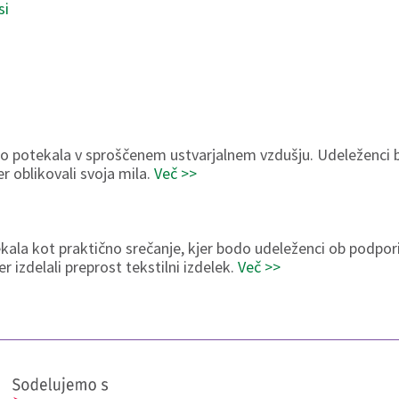
si
l bo potekala v sproščenem ustvarjalnem vzdušju. Udeleženci
er oblikovali svoja mila.
Več >>
kala kot praktično srečanje, kjer bodo udeleženci ob podpor
er izdelali preprost tekstilni izdelek.
Več >>