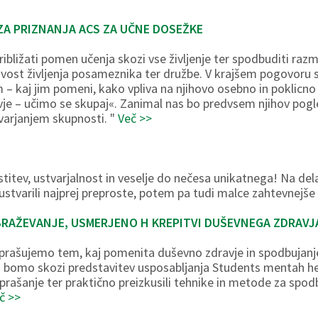
ZA PRIZNANJA ACS ZA UČNE DOSEŽKE
ribližati pomen učenja skozi vse življenje ter spodbuditi ra
vost življenja posameznika ter družbe. V krajšem pogovoru s
 – kaj jim pomeni, kako vpliva na njihovo osebno in poklicno
vje – učimo se skupaj«. Zanimal nas bo predvsem njihov po
varjanjem skupnosti. "
Več >>
ostitev, ustvarjalnost in veselje do nečesa unikatnega! Na d
ustvarili najprej preproste, potem pa tudi malce zahtevnejše
RAŽEVANJE, USMERJENO H KREPITVI DUŠEVNEGA ZDRAVJ
sprašujemo tem, kaj pomenita duševno zdravje in spodbujanj
i bomo skozi predstavitev usposabljanja Students mentah he
prašanje ter praktično preizkusili tehnike in metode za spodb
č >>