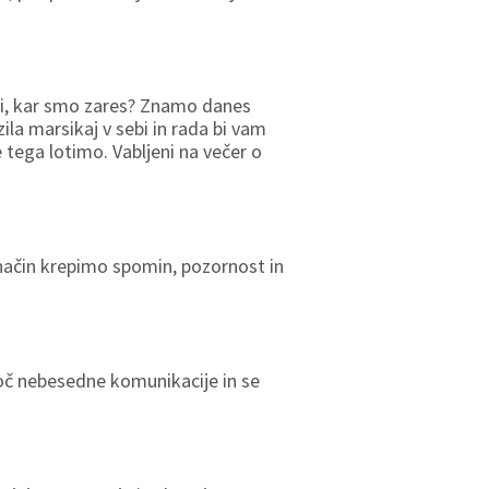
ati, kar smo zares? Znamo danes
la marsikaj v sebi in rada bi vam
e tega lotimo. Vabljeni na večer o
n način krepimo spomin, pozornost in
moč nebesedne komunikacije in se