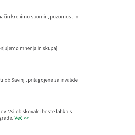
n način krepimo spomin, pozornost in
menjujemo mnenja in skupaj
ob Savinji, prilagojene za invalide
ov. Vsi obiskovalci boste lahko s
agrade.
Več >>