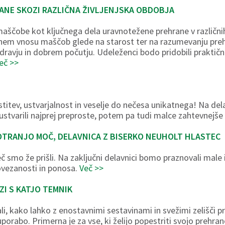
ANE SKOZI RAZLIČNA ŽIVLJENJSKA OBDOBJA
ščobe kot ključnega dela uravnotežene prehrane v različnih
znem vnosu maščob glede na starost ter na razumevanju preh
, zdravju in dobrem počutju. Udeleženci bodo pridobili praktič
eč >>
ostitev, ustvarjalnost in veselje do nečesa unikatnega! Na d
ustvarili najprej preproste, potem pa tudi malce zahtevnejše
TRANJO MOČ, DELAVNICA Z BISERKO NEUHOLT HLASTEC
smo že prišli. Na zaključni delavnici bomo praznovali male in
povezanosti in ponosa.
Več >>
ZI S KATJO TEMNIK
i, kako lahko z enostavnimi sestavinami in svežimi zelišči pr
rabo. Primerna je za vse, ki želijo popestriti svojo prehrano