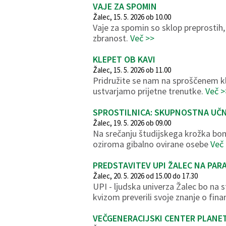
VAJE ZA SPOMIN
Žalec, 15. 5. 2026 ob 10.00
Vaje za spomin so sklop preprostih,
zbranost.
Več >>
KLEPET OB KAVI
Žalec, 15. 5. 2026 ob 11.00
Pridružite se nam na sproščenem kl
ustvarjamo prijetne trenutke.
Več >
SPROSTILNICA: SKUPNOSTNA UČNA
Žalec, 19. 5. 2026 ob 09.00
Na srečanju študijskega krožka bomo
oziroma gibalno ovirane osebe
Več
PREDSTAVITEV UPI ŽALEC NA PAR
Žalec, 20. 5. 2026 od 15.00 do 17.30
UPI - ljudska univerza Žalec bo na 
kvizom preverili svoje znanje o fin
VEČGENERACIJSKI CENTER PLANET