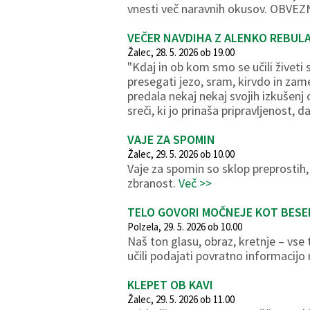
vnesti več naravnih okusov. OBVE
VEČER NAVDIHA Z ALENKO REBULA
Žalec, 28. 5. 2026 ob 19.00
"Kdaj in ob kom smo se učili živet
presegati jezo, sram, kirvdo in zam
predala nekaj nekaj svojih izkušenj 
sreči, ki jo prinaša pripravljenost, d
VAJE ZA SPOMIN
Žalec, 29. 5. 2026 ob 10.00
Vaje za spomin so sklop preprostih,
zbranost.
Več >>
TELO GOVORI MOČNEJE KOT BESE
Polzela, 29. 5. 2026 ob 10.00
Naš ton glasu, obraz, kretnje – vs
učili podajati povratno informacijo
KLEPET OB KAVI
Žalec, 29. 5. 2026 ob 11.00