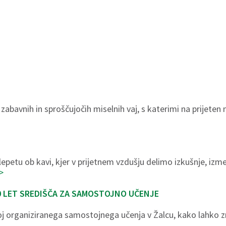
 zabavnih in sproščujočih miselnih vaj, s katerimi na prijete
epetu ob kavi, kjer v prijetnem vzdušju delimo izkušnje, iz
>
0 LET SREDIŠČA ZA SAMOSTOJNO UČENJE
 organiziranega samostojnega učenja v Žalcu, kako lahko znan