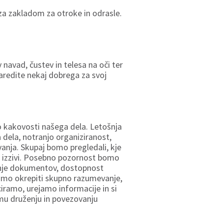
 za zakladom za otroke in odrasle.
v navad, čustev in telesa na oči ter
naredite nekaj dobrega za svoj
 kakovosti našega dela. Letošnja
dela, notranjo organiziranost,
nja. Skupaj bomo pregledali, kje
jo izzivi. Posebno pozornost bomo
janje dokumentov, dostopnost
imo okrepiti skupno razumevanje,
ramo, urejamo informacije in si
mu druženju in povezovanju