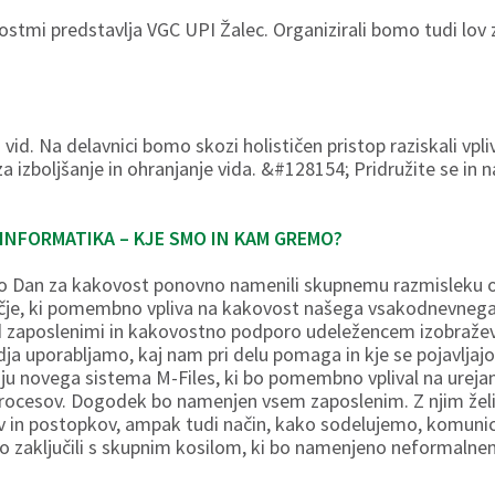
vnostmi predstavlja VGC UPI Žalec. Organizirali bomo tudi lov
 vid. Na delavnici bomo skozi holističen pristop raziskali vpli
za izboljšanje in ohranjanje vida. &#128154; Pridružite se in 
 INFORMATIKA – KJE SMO IN KAM GREMO?
omo Dan za kakovost ponovno namenili skupnemu razmisleku o
čje, ki pomembno vpliva na kakovost našega vsakodnevnega 
d zaposlenimi in kakovostno podporo udeležencem izobraževa
dja uporabljamo, kaj nam pri delu pomaga in kje se pojavlja
nju novega sistema M-Files, ki bo pomembno vplival na ure
 procesov. Dogodek bo namenjen vsem zaposlenim. Z njim žel
 in postopkov, ampak tudi način, kako sodelujemo, komunici
 zaključili s skupnim kosilom, ki bo namenjeno neformalne