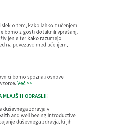
zmislek o tem, kako lahko z učenjem
e bomo z gosti dotaknili vprašanj,
 življenje ter kako razumejo
gled na povezavo med učenjem,
elavnici bomo spoznali osnove
 vzorce.
Več >>
A MLAJŠIH ODRASLIH
e duševnega zdravja v
alth and well beeing introductive
ujanje duševnega zdravja, ki jih