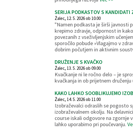
SERIJA PODKASTOV S KANDIDATI 
Žalec, 12. 5. 2026 ob 10.00
"Namen podkasta je širši javnosti p
krepimo zdravje, odpornost in kako
povezanih z vseživljenjskim učenjem
sporočilo pobude »Vlagajmo v zdra
dobrim počutjem in aktivnim soust
DRUŽENJE S KVAČKO
Žalec, 13. 5. 2026 ob 09.00
Kvačkanje ni le ročno delo – je spr
kvačkanja in ob prijetnem druženju 
KAKO LAHKO SOOBLIKUJEMO IZOB
Žalec, 14. 5. 2026 ob 11.00
Izobraževalci odraslih se pogosto 
izobraževalnem okolju. Na delavnic
course iskali odgovore na zgornje v
lahko uporabimo pri poučevanju.
Ve