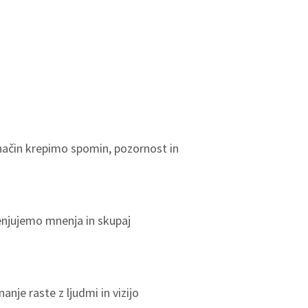
n način krepimo spomin, pozornost in
menjujemo mnenja in skupaj
je raste z ljudmi in vizijo