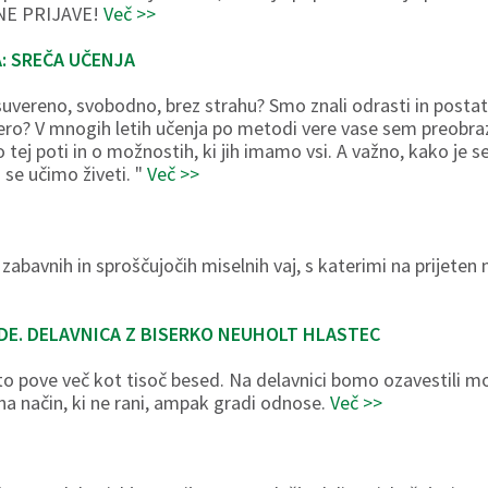
ZNE PRIJAVE!
Več >>
: SREČA UČENJA
i suvereno, svobodno, brez strahu? Smo znali odrasti in post
ero? V mnogih letih učenja po metodi vere vase sem preobrazi
o tej poti in o možnostih, ki jih imamo vsi. A važno, kako je s
a se učimo živeti. "
Več >>
 zabavnih in sproščujočih miselnih vaj, s katerimi na prijete
DE. DELAVNICA Z BISERKO NEUHOLT HLASTEC
e to pove več kot tisoč besed. Na delavnici bomo ozavestili 
 na način, ki ne rani, ampak gradi odnose.
Več >>