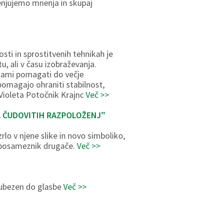
menjujemo mnenja in skupaj
sti in sprostitvenih tehnikah je
, ali v času izobraževanja.
ikami pomagati do večje
 pomagajo ohraniti stabilnost,
 Violeta Potočnik Krajnc
Več >>
TA ČUDOVITIH RAZPOLOŽENJ"
rlo v njene slike in novo simboliko,
ak posameznik drugače.
Več >>
ljubezen do glasbe
Več >>