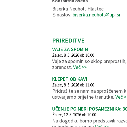
Kontaktna oseba
Biserka Neuholt Hlastec
E-naslov:
biserka.neuholt@upi.si
PRIREDITVE
VAJE ZA SPOMIN
Žalec, 8. 5. 2026 ob 10.00
Vaje za spomin so sklop preprostih,
zbranost.
Več >>
KLEPET OB KAVI
Žalec, 8. 5. 2026 ob 11.00
Pridružite se nam na sproščenem kl
ustvarjamo prijetne trenutke.
Več >
UČENJE PO MERI POSAMEZNIKA: 3
Žalec, 12. 5. 2026 ob 10.00
Na dogodku bomo predstavili razvoj
prihodnjega razvoja
Več >>