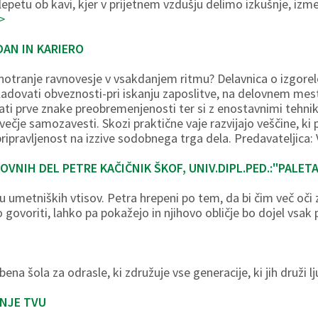
epetu ob kavi, kjer v prijetnem vzdušju delimo izkušnje, iz
>
AN IN KARIERO
 notranje ravnovesje v vsakdanjem ritmu? Delavnica o izgorelo
ladovati obveznosti-pri iskanju zaposlitve, na delovnem mestu
ati prve znake preobremenjenosti ter si z enostavnimi tehn
 večje samozavesti. Skozi praktične vaje razvijajo veščine, ki
ripravljenost na izzive sodobnega trga dela. Predavateljica:
OVNIH DEL PETRE KAČIČNIK ŠKOF, UNIV.DIPL.PED.:"PALE
u umetniških vtisov. Petra hrepeni po tem, da bi čim več oči z
ejo govoriti, lahko pa pokažejo in njihovo obličje bo dojel vs
na šola za odrasle, ki združuje vse generacije, ki jih druži 
NJE TVU