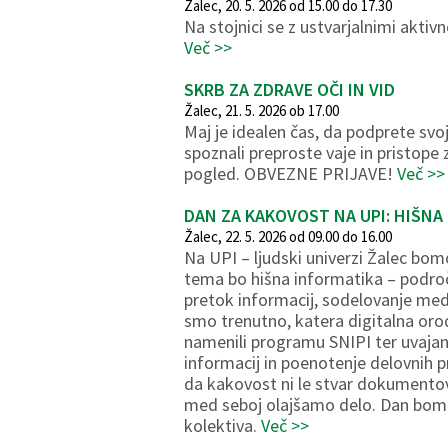
Žalec, 20. 5. 2026 od 15.00 do 17.30
Na stojnici se z ustvarjalnimi akti
Več >>
SKRB ZA ZDRAVE OČI IN VID
Žalec, 21. 5. 2026 ob 17.00
Maj je idealen čas, da podprete svoj
spoznali preproste vaje in pristope 
pogled. OBVEZNE PRIJAVE!
Več >>
DAN ZA KAKOVOST NA UPI: HIŠNA
Žalec, 22. 5. 2026 od 09.00 do 16.00
Na UPI – ljudski univerzi Žalec b
tema bo hišna informatika – podro
pretok informacij, sodelovanje me
smo trenutno, katera digitalna oro
namenili programu SNIPI ter uvaja
informacij in poenotenje delovnih
da kakovost ni le stvar dokumentov
med seboj olajšamo delo. Dan bomo
kolektiva.
Več >>