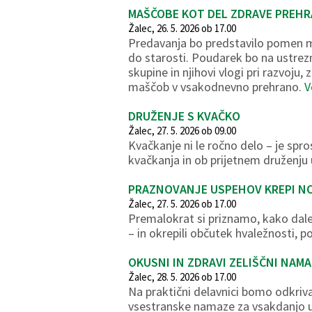
MAŠČOBE KOT DEL ZDRAVE PREHR
Žalec, 26. 5. 2026 ob 17.00
Predavanja bo predstavilo pomen ma
do starosti. Poudarek bo na ustre
skupine in njihovi vlogi pri razvoju
maščob v vsakodnevno prehrano.
V
DRUŽENJE S KVAČKO
Žalec, 27. 5. 2026 ob 09.00
Kvačkanje ni le ročno delo – je spr
kvačkanja in ob prijetnem druženju 
PRAZNOVANJE USPEHOV KREPI NO
Žalec, 27. 5. 2026 ob 17.00
Premalokrat si priznamo, kako daleč 
– in okrepili občutek hvaležnosti, 
OKUSNI IN ZDRAVI ZELIŠČNI NAMA
Žalec, 28. 5. 2026 ob 17.00
Na praktični delavnici bomo odkrival
vsestranske namaze za vsakdanjo upo