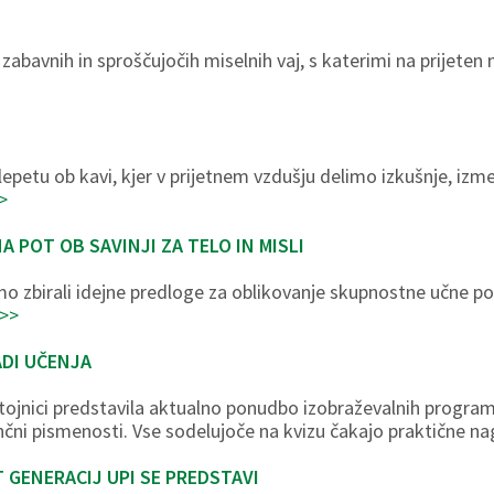
 zabavnih in sproščujočih miselnih vaj, s katerimi na prijete
epetu ob kavi, kjer v prijetnem vzdušju delimo izkušnje, iz
>
 POT OB SAVINJI ZA TELO IN MISLI
 zbirali idejne predloge za oblikovanje skupnostne učne poti 
 >>
ADI UČENJA
stojnici predstavila aktualno ponudbo izobraževalnih program
ančni pismenosti. Vse sodelujoče na kvizu čakajo praktične n
 GENERACIJ UPI SE PREDSTAVI