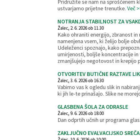
Pridružite se nam na sproščenem kl
ustvarjamo prijetne trenutke.
Več >
NOTRANJA STABILNOST ZA VSAKD
Žalec, 2. 6. 2026 ob 11.30
Kako ohraniti energijo, zbranost in
namenjena vsem, ki želijo bolje obv
Udeleženci spoznajo, kako prepozn
umirjenosti, boljše koncentracije in
zmanjšujejo negotovost in krepijo p
OTVORITEV BUTIČNE RAZTAVE LIK
Žalec, 3. 6. 2026 ob 16.30
Vabimo vas k ogledu slik in nabiranj
ki jih le-te prinašajo. Slike ne mor
GLASBENA ŠOLA ZA ODRASLE
Žalec, 9. 6. 2026 ob 18.00
Dan odprtih učnih ur programa glasbe
ZAKLJUČNO EVALVACIJSKO SREČA
Žalec, 10. 6. 2026 ob 10.00