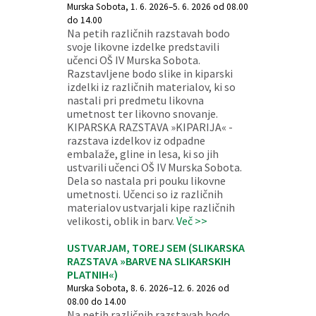
Murska Sobota, 1. 6. 2026–5. 6. 2026 od 08.00
do 14.00
Na petih različnih razstavah bodo
svoje likovne izdelke predstavili
učenci OŠ IV Murska Sobota.
Razstavljene bodo slike in kiparski
izdelki iz različnih materialov, ki so
nastali pri predmetu likovna
umetnost ter likovno snovanje.
KIPARSKA RAZSTAVA »KIPARIJA« -
razstava izdelkov iz odpadne
embalaže, gline in lesa, ki so jih
ustvarili učenci OŠ IV Murska Sobota.
Dela so nastala pri pouku likovne
umetnosti. Učenci so iz različnih
materialov ustvarjali kipe različnih
velikosti, oblik in barv.
Več >>
USTVARJAM, TOREJ SEM (SLIKARSKA
RAZSTAVA »BARVE NA SLIKARSKIH
PLATNIH«)
Murska Sobota, 8. 6. 2026–12. 6. 2026 od
08.00 do 14.00
Na petih različnih razstavah bodo