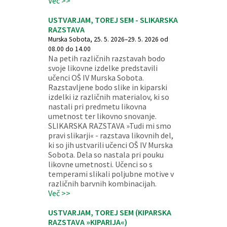
Več >>
USTVARJAM, TOREJ SEM - SLIKARSKA
RAZSTAVA
Murska Sobota, 25. 5. 2026–29. 5. 2026 od
08.00 do 14.00
Na petih različnih razstavah bodo
svoje likovne izdelke predstavili
učenci OŠ IV Murska Sobota.
Razstavljene bodo slike in kiparski
izdelki iz različnih materialov, ki so
nastali pri predmetu likovna
umetnost ter likovno snovanje.
SLIKARSKA RAZSTAVA »Tudi mi smo
pravi slikarji« - razstava likovnih del,
ki so jih ustvarili učenci OŠ IV Murska
Sobota. Dela so nastala pri pouku
likovne umetnosti. Učenci so s
temperami slikali poljubne motive v
različnih barvnih kombinacijah.
Več >>
USTVARJAM, TOREJ SEM (KIPARSKA
RAZSTAVA »KIPARIJA«)