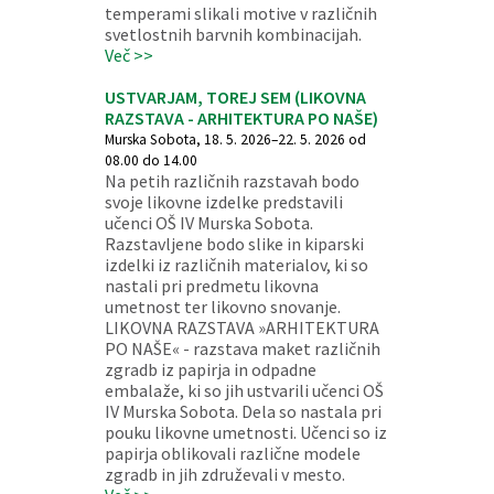
temperami slikali motive v različnih
svetlostnih barvnih kombinacijah.
Več >>
USTVARJAM, TOREJ SEM (LIKOVNA
RAZSTAVA - ARHITEKTURA PO NAŠE)
Murska Sobota, 18. 5. 2026–22. 5. 2026 od
08.00 do 14.00
Na petih različnih razstavah bodo
svoje likovne izdelke predstavili
učenci OŠ IV Murska Sobota.
Razstavljene bodo slike in kiparski
izdelki iz različnih materialov, ki so
nastali pri predmetu likovna
umetnost ter likovno snovanje.
LIKOVNA RAZSTAVA »ARHITEKTURA
PO NAŠE« - razstava maket različnih
zgradb iz papirja in odpadne
embalaže, ki so jih ustvarili učenci OŠ
IV Murska Sobota. Dela so nastala pri
pouku likovne umetnosti. Učenci so iz
papirja oblikovali različne modele
zgradb in jih združevali v mesto.