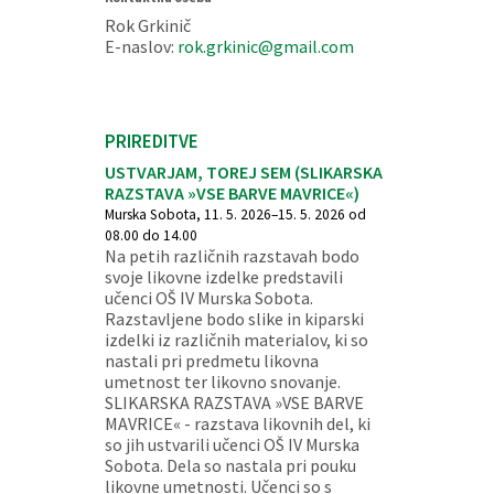
Rok Grkinič
E-naslov:
rok.grkinic@gmail.com
PRIREDITVE
USTVARJAM, TOREJ SEM (SLIKARSKA
RAZSTAVA »VSE BARVE MAVRICE«)
Murska Sobota, 11. 5. 2026–15. 5. 2026 od
08.00 do 14.00
Na petih različnih razstavah bodo
svoje likovne izdelke predstavili
učenci OŠ IV Murska Sobota.
Razstavljene bodo slike in kiparski
izdelki iz različnih materialov, ki so
nastali pri predmetu likovna
umetnost ter likovno snovanje.
SLIKARSKA RAZSTAVA »VSE BARVE
MAVRICE« - razstava likovnih del, ki
so jih ustvarili učenci OŠ IV Murska
Sobota. Dela so nastala pri pouku
likovne umetnosti. Učenci so s