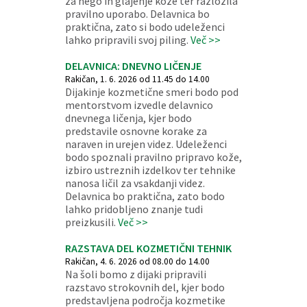
za nego in glajenje kože ter razložila
pravilno uporabo. Delavnica bo
praktična, zato si bodo udeleženci
lahko pripravili svoj piling.
Več >>
DELAVNICA: DNEVNO LIČENJE
Rakičan, 1. 6. 2026 od 11.45 do 14.00
Dijakinje kozmetične smeri bodo pod
mentorstvom izvedle delavnico
dnevnega ličenja, kjer bodo
predstavile osnovne korake za
naraven in urejen videz. Udeleženci
bodo spoznali pravilno pripravo kože,
izbiro ustreznih izdelkov ter tehnike
nanosa ličil za vsakdanji videz.
Delavnica bo praktična, zato bodo
lahko pridobljeno znanje tudi
preizkusili.
Več >>
RAZSTAVA DEL KOZMETIČNI TEHNIK
Rakičan, 4. 6. 2026 od 08.00 do 14.00
Na šoli bomo z dijaki pripravili
razstavo strokovnih del, kjer bodo
predstavljena področja kozmetike