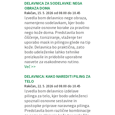
DELAVNICA ZA SODELAVKE: NEGA
OBRAZA DOMA
Rakičan, 15. 5. 2026 od 08.00 do 10.45
Izvedla bom delavnico nege obraza,
namenjeno sodelavkam, kjer bodo
spoznale osnovne korake za pravilno
nego kože doma. Predstavila bom
čiščenje, toniziranje, vlaženje ter
uporabo mask in pilingov glede na tip
kože. Delavnica bo praktična, zato
bodo udeleženke lahko tehnike
preizkusile in pridobile uporabne
nasvete za vsakodnevno rutino.
Več >>
DELAVNICA: KAKO NAREDITI PILING ZA
TELO
Rakičan, 22. 5. 2026 od 08.00 do 10.45
Izvedla bom delavnico izdelave
pilinga za telo, kjer bodo udeleženci
spoznali osnovne sestavine in
postopke priprave naravnega pilinga.
Predstavila bom različne kombinacije