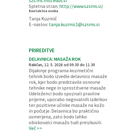
szs.ms.mss.edus.si
Spletna stran:
http://www.szsms.si/
Kontaktna oseba
Tanja Küzmič
E-naslov:
tanja.kuzmic1@szsms.si
PRIREDITVE
DELAVNICA: MASAŽA ROK
Rakičan, 12. 5. 2026 od 09.30 do 11.30
Dijakinje programa kozmetični
tehnik bodo izvedle delavnico masaže
rok, kjer bodo predstavile osnovne
tehnike nege in sprostitvene masaže.
Udeleženci bodo spoznali pravilne
prijeme, uporabo negovalnih izdelkov
ter pozitivne učinke masaže na kožo
in počutje. Delavnica bo praktično
usmerjena, zato bodo lahko
obiskovalci masažo tudi preizkusili.
Več >>