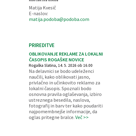
Matija Kvesič
E-naslov:
matija.podoba@podoba.com
PRIREDITVE
OBLIKOVANJE REKLAME ZA LOKALNI
ČASOPIS ROGAŠKE NOVICE
Rogaška Slatina, 14. 5. 2026 ob 16.00
Na delavnici se bodo udeleženci
naučili, kako oblikovati jasno,
privlačno in učinkovito reklamo za
lokalni časopis. Spoznali bodo
osnovna pravila oglaševanja, izbiro
ustreznega besedila, naslova,
fotografij in barv ter kako poudariti
najpomembnejše informacije, da
oglas pritegne bralce.
Več >>