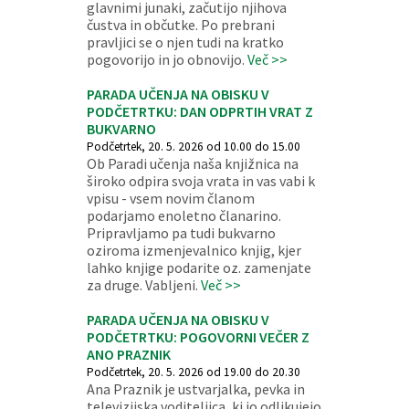
glavnimi junaki, začutijo njihova
čustva in občutke. Po prebrani
pravljici se o njen tudi na kratko
pogovorijo in jo obnovijo.
Več >>
PARADA UČENJA NA OBISKU V
PODČETRTKU: DAN ODPRTIH VRAT Z
BUKVARNO
Podčetrtek, 20. 5. 2026 od 10.00 do 15.00
Ob Paradi učenja naša knjižnica na
široko odpira svoja vrata in vas vabi k
vpisu - vsem novim članom
podarjamo enoletno članarino.
Pripravljamo pa tudi bukvarno
oziroma izmenjevalnico knjig, kjer
lahko knjige podarite oz. zamenjate
za druge. Vabljeni.
Več >>
PARADA UČENJA NA OBISKU V
PODČETRTKU: POGOVORNI VEČER Z
ANO PRAZNIK
Podčetrtek, 20. 5. 2026 od 19.00 do 20.30
Ana Praznik je ustvarjalka, pevka in
televizijska voditeljica, ki jo odlikujejo