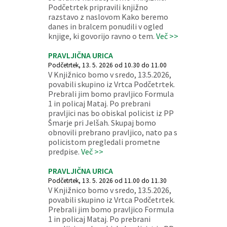
Podčetrtek pripravili knjižno
razstavo z naslovom Kako beremo
danes in bralcem ponudili v ogled
knjige, ki govorijo ravno o tem.
Več >>
PRAVLJIČNA URICA
Podčetrtek, 13. 5. 2026 od 10.30 do 11.00
V Knjižnico bomo v sredo, 13.5.2026,
povabili skupino iz Vrtca Podčetrtek.
Prebrali jim bomo pravljico Formula
1 in policaj Mataj. Po prebrani
pravljici nas bo obiskal policist iz PP
Šmarje pri Jelšah. Skupaj bomo
obnovili prebrano pravljico, nato pa s
policistom pregledali prometne
predpise.
Več >>
PRAVLJIČNA URICA
Podčetrtek, 13. 5. 2026 od 11.00 do 11.30
V Knjižnico bomo v sredo, 13.5.2026,
povabili skupino iz Vrtca Podčetrtek.
Prebrali jim bomo pravljico Formula
1 in policaj Mataj. Po prebrani