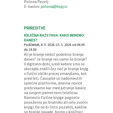
Polona Pezelj
E-naslov:
polona@kspj.si
PRIREDITVE
KNJIŽNA RAZSTAVA: KAKO BEREMO
DANES?
Podčetrtek, 8. 5. 2026–15. 5. 2026 od 08.00
do 18.00
Ali je branje nekoč podobno branju
danes? Je branje res samo še branje?
V digitalni dobi, sredi katere smo se
skorajda znašli čez noč je branje knjig
v fizični obliki precej zmanjšano, kot
pred leti. Časopise so nadomestili
spletne platforme, dnevne novice
prebrskamo kar med jutranjo kavico
na svojem pametnem telefonu.
Namesto fizične knjige pogosto
posežemo po bralniku ali celo zvočni
knjigi. Da ne bi čisto pozabili, kakšne
so bralne navade, bomo v knjižnici