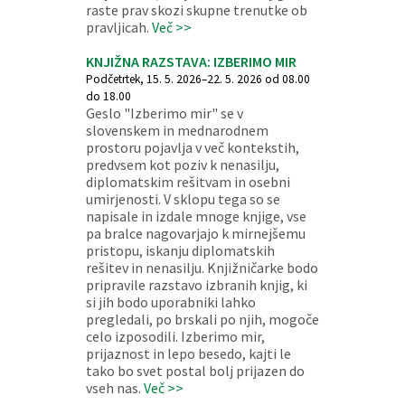
raste prav skozi skupne trenutke ob
pravljicah.
Več >>
KNJIŽNA RAZSTAVA: IZBERIMO MIR
Podčetrtek, 15. 5. 2026–22. 5. 2026 od 08.00
do 18.00
Geslo "Izberimo mir" se v
slovenskem in mednarodnem
prostoru pojavlja v več kontekstih,
predvsem kot poziv k nenasilju,
diplomatskim rešitvam in osebni
umirjenosti. V sklopu tega so se
napisale in izdale mnoge knjige, vse
pa bralce nagovarjajo k mirnejšemu
pristopu, iskanju diplomatskih
rešitev in nenasilju. Knjižničarke bodo
pripravile razstavo izbranih knjig, ki
si jih bodo uporabniki lahko
pregledali, po brskali po njih, mogoče
celo izposodili. Izberimo mir,
prijaznost in lepo besedo, kajti le
tako bo svet postal bolj prijazen do
vseh nas.
Več >>