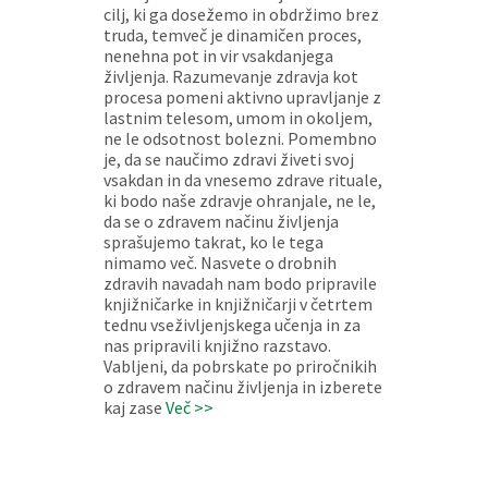
cilj, ki ga dosežemo in obdržimo brez
truda, temveč je dinamičen proces,
nenehna pot in vir vsakdanjega
življenja. Razumevanje zdravja kot
procesa pomeni aktivno upravljanje z
lastnim telesom, umom in okoljem,
ne le odsotnost bolezni. Pomembno
je, da se naučimo zdravi živeti svoj
vsakdan in da vnesemo zdrave rituale,
ki bodo naše zdravje ohranjale, ne le,
da se o zdravem načinu življenja
sprašujemo takrat, ko le tega
nimamo več. Nasvete o drobnih
zdravih navadah nam bodo pripravile
knjižničarke in knjižničarji v četrtem
tednu vseživljenjskega učenja in za
nas pripravili knjižno razstavo.
Vabljeni, da pobrskate po priročnikih
o zdravem načinu življenja in izberete
kaj zase
Več >>