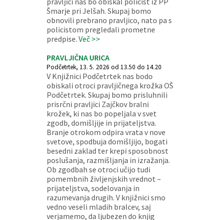
pravljici nas bo obiskal policist iz PP
Šmarje pri Jelšah. Skupaj bomo
obnovili prebrano pravljico, nato pa s
policistom pregledali prometne
predpise.
Več >>
PRAVLJIČNA URICA
Podčetrtek, 13. 5. 2026 od 13.50 do 14.20
V Knjižnici Podčetrtek nas bodo
obiskali otroci pravljičnega krožka OŠ
Podčetrtek. Skupaj bomo prisluhnili
prisrčni pravljici Zajčkov bralni
krožek, ki nas bo popeljala v svet
zgodb, domišljije in prijateljstva.
Branje otrokom odpira vrata v nove
svetove, spodbuja domišljijo, bogati
besedni zaklad ter krepi sposobnost
poslušanja, razmišljanja in izražanja.
Ob zgodbah se otroci učijo tudi
pomembnih življenjskih vrednot –
prijateljstva, sodelovanja in
razumevanja drugih. V knjižnici smo
vedno veseli mladih bralcev, saj
verjamemo, da ljubezen do knjig