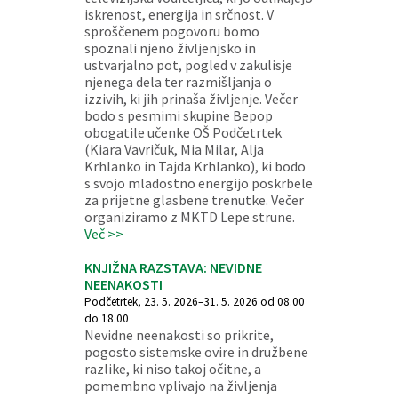
iskrenost, energija in srčnost. V
sproščenem pogovoru bomo
spoznali njeno življenjsko in
ustvarjalno pot, pogled v zakulisje
njenega dela ter razmišljanja o
izzivih, ki jih prinaša življenje. Večer
bodo s pesmimi skupine Bepop
obogatile učenke OŠ Podčetrtek
(Kiara Vavričuk, Mia Milar, Alja
Krhlanko in Tajda Krhlanko), ki bodo
s svojo mladostno energijo poskrbele
za prijetne glasbene trenutke. Večer
organiziramo z MKTD Lepe strune.
Več >>
KNJIŽNA RAZSTAVA: NEVIDNE
NEENAKOSTI
Podčetrtek, 23. 5. 2026–31. 5. 2026 od 08.00
do 18.00
Nevidne neenakosti so prikrite,
pogosto sistemske ovire in družbene
razlike, ki niso takoj očitne, a
pomembno vplivajo na življenja