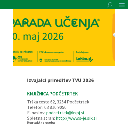
Izvajalci prireditev TVU 2026
KNJIŽNICA PODČETRTEK
Trška cesta 62, 3254 Podčetrtek
Telefon: 03 810 9050
E-naslov:
podcetrtek@kspj.si
Spletna stran:
http://www.s-je.sik.si
Kontaktna oseba