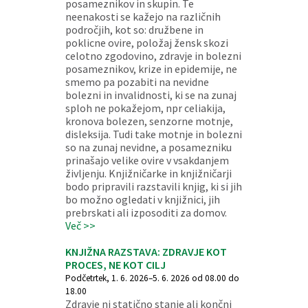
posameznikov in skupin. Te
neenakosti se kažejo na različnih
področjih, kot so: družbene in
poklicne ovire, položaj žensk skozi
celotno zgodovino, zdravje in bolezni
posameznikov, krize in epidemije, ne
smemo pa pozabiti na nevidne
bolezni in invalidnosti, ki se na zunaj
sploh ne pokažejom, npr celiakija,
kronova bolezen, senzorne motnje,
disleksija. Tudi take motnje in bolezni
so na zunaj nevidne, a posamezniku
prinašajo velike ovire v vsakdanjem
življenju. Knjižničarke in knjižničarji
bodo pripravili razstavili knjig, ki si jih
bo možno ogledati v knjižnici, jih
prebrskati ali izposoditi za domov.
Več >>
KNJIŽNA RAZSTAVA: ZDRAVJE KOT
PROCES, NE KOT CILJ
Podčetrtek, 1. 6. 2026–5. 6. 2026 od 08.00 do
18.00
Zdravje ni statično stanje ali končni