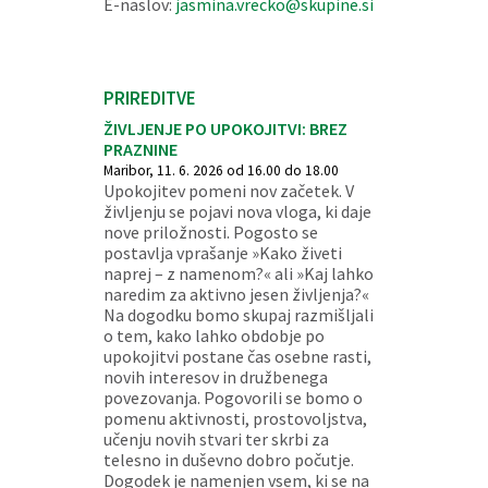
E-naslov:
jasmina.vrecko@skupine.si
PRIREDITVE
ŽIVLJENJE PO UPOKOJITVI: BREZ
PRAZNINE
Maribor, 11. 6. 2026 od 16.00 do 18.00
Upokojitev pomeni nov začetek. V
življenju se pojavi nova vloga, ki daje
nove priložnosti. Pogosto se
postavlja vprašanje »Kako živeti
naprej – z namenom?« ali »Kaj lahko
naredim za aktivno jesen življenja?«
Na dogodku bomo skupaj razmišljali
o tem, kako lahko obdobje po
upokojitvi postane čas osebne rasti,
novih interesov in družbenega
povezovanja. Pogovorili se bomo o
pomenu aktivnosti, prostovoljstva,
učenju novih stvari ter skrbi za
telesno in duševno dobro počutje.
Dogodek je namenjen vsem, ki se na