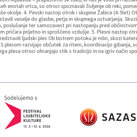
seh enotah vrtca, so otroci spoznavali življenje ob reki, pome
naše okolje. 4. Pevski nastop otrok i skupine Žabice (4-5let) O
tavili veselje do glasbe, petja in skupnega ustvarjanja. Sko
jo, poslušanje ter samozavest pri nastopanju pred občinstv
em pričara prijetno in sproščeno vzdušje. 5. Plesni nastop ot
edstavili ljudski ples Ob bistrem potoku je mlin, skozi kat
. S plesom razvijajo občutek za ritem, koordinacijo gibanja, s
a plesa otroci ohranjajo stik s tradicijo in na igriv način s