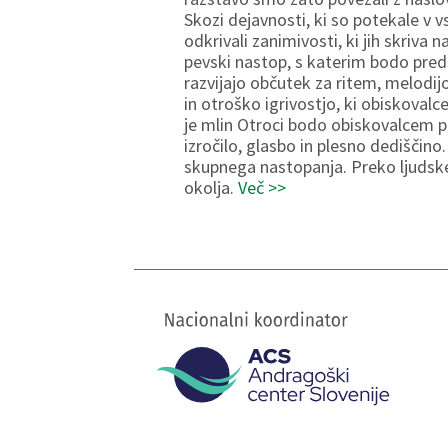
Skozi dejavnosti, ki so potekale v v
odkrivali zanimivosti, ki jih skriva 
pevski nastop, s katerim bodo preds
razvijajo občutek za ritem, melodi
in otroško igrivostjo, ki obiskovalc
je mlin Otroci bodo obiskovalcem pr
izročilo, glasbo in plesno dediščino
skupnega nastopanja. Preko ljudskeg
okolja.
Več >>