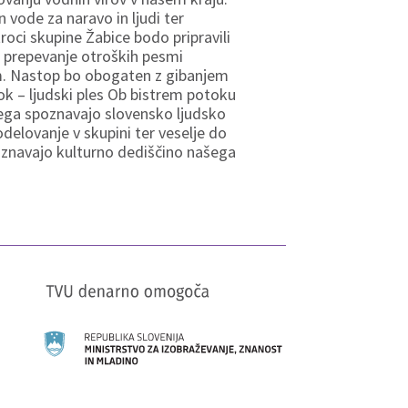
n vode za naravo in ljudi ter
troci skupine Žabice bodo pripravili
zi prepevanje otroških pesmi
om. Nastop bo obogaten z gibanjem
rok – ljudski ples Ob bistrem potoku
erega spoznavajo slovensko ljudsko
odelovanje v skupini ter veselje do
poznavajo kulturno dediščino našega