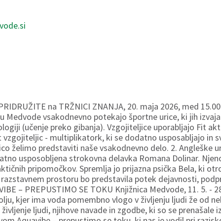
vode.si
IDRUŽITE na TRŽNICI ZNANJA, 20. maja 2026, med 15.00 in 
tcu Medvode vsakodnevno potekajo športne urice, ki jih izva
giji (učenje preko gibanja). Vzgojiteljice uporabljajo Fit a
 vzgojiteljic - multiplikatork, ki se dodatno usposabljajo in 
nico želimo predstaviti naše vsakodnevno delo. 2. Angleške
 dodatno usposobljena strokovna delavka Romana Dolinar. Nje
aktičnih pripomočkov. Spremlja jo prijazna psička Bela, ki ot
azstavnem prostoru bo predstavila potek dejavnosti, podprt z
 – PREPUSTIMO SE TOKU Knjižnica Medvode, 11. 5. - 28. 
ju, kjer ima voda pomembno vlogo v življenju ljudi že od nekd
na življenje ljudi, njihove navade in zgodbe, ki so se prenašale
om Aquavibe – prepustimo se toku, ki nas je vodil pri razisk