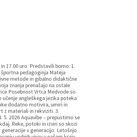
17.00 uro. Predstavili bomo: 1.
ja športna pedagoginja Mateja
ktivne metode in gibalno didaktične
svoja znanja prenašajo na ostale
 urice Posebnost Vrtca Medvode so
no učenje angleškega jezika poteka
roke dodatno motivira, umiri in
 materiali in rekviziti. 3.
5. 2026 Aquavibe – prepustimo se
aj. Reke, potoki in izviri so skozi
 iz generacije v generacijo. Letošnjo
ovanju vodnih virov v našem kraju.