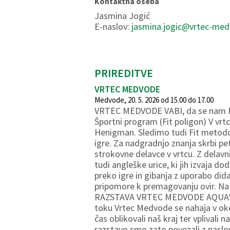
Kontaktna oseba
Jasmina Jogić
E-naslov:
jasmina.jogic@vrtec-med
PRIREDITVE
VRTEC MEDVODE
Medvode, 20. 5. 2026 od 15.00 do 17.00
VRTEC MEDVODE VABI, da se nam PR
Športni program (Fit poligon) V vr
Henigman. Sledimo tudi Fit metodolo
igre. Za nadgradnjo znanja skrbi pet
strokovne delavce v vrtcu. Z delav
tudi angleške urice, ki jih izvaja
preko igre in gibanja z uporabo did
pripomore k premagovanju ovir. Na r
RAZSTAVA VRTEC MEDVODE AQUAVIBE
toku Vrtec Medvode se nahaja v okol
čas oblikovali naš kraj ter vplivali 
razstavo smo zato povezali z naslov