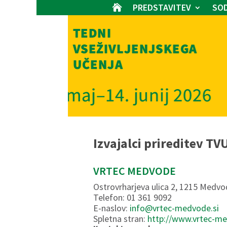
PREDSTAVITEV
SOD

Izvajalci prireditev TV
VRTEC MEDVODE
Ostrovrharjeva ulica 2, 1215 Medv
Telefon: 01 361 9092
E-naslov:
info@vrtec-medvode.si
Spletna stran:
http://www.vrtec-me