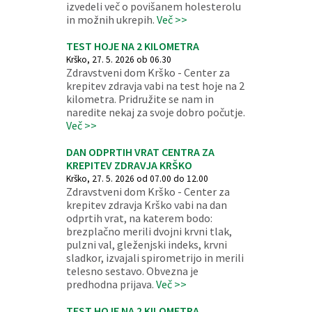
izvedeli več o povišanem holesterolu
in možnih ukrepih.
Več >>
TEST HOJE NA 2 KILOMETRA
Krško, 27. 5. 2026 ob 06.30
Zdravstveni dom Krško - Center za
krepitev zdravja vabi na test hoje na 2
kilometra. Pridružite se nam in
naredite nekaj za svoje dobro počutje.
Več >>
DAN ODPRTIH VRAT CENTRA ZA
KREPITEV ZDRAVJA KRŠKO
Krško, 27. 5. 2026 od 07.00 do 12.00
Zdravstveni dom Krško - Center za
krepitev zdravja Krško vabi na dan
odprtih vrat, na katerem bodo:
brezplačno merili dvojni krvni tlak,
pulzni val, gleženjski indeks, krvni
sladkor, izvajali spirometrijo in merili
telesno sestavo. Obvezna je
predhodna prijava.
Več >>
TEST HOJE NA 2 KILOMETRA