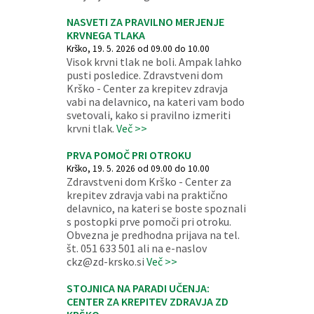
NASVETI ZA PRAVILNO MERJENJE
KRVNEGA TLAKA
Krško, 19. 5. 2026 od 09.00 do 10.00
Visok krvni tlak ne boli. Ampak lahko
pusti posledice. Zdravstveni dom
Krško - Center za krepitev zdravja
vabi na delavnico, na kateri vam bodo
svetovali, kako si pravilno izmeriti
krvni tlak.
Več >>
PRVA POMOČ PRI OTROKU
Krško, 19. 5. 2026 od 09.00 do 10.00
Zdravstveni dom Krško - Center za
krepitev zdravja vabi na praktično
delavnico, na kateri se boste spoznali
s postopki prve pomoči pri otroku.
Obvezna je predhodna prijava na tel.
št. 051 633 501 ali na e-naslov
ckz@zd-krsko.si
Več >>
STOJNICA NA PARADI UČENJA:
CENTER ZA KREPITEV ZDRAVJA ZD