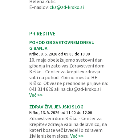
Helena Žulič
E-naslov:
ckz@zd-krsko.si
PRIREDITVE
POHOD OB SVETOVNEM DNEVU
GIBANJA
Krško, 8. 5. 2026 od 09.00 do 10.30
10. maja obeležujemo svetovni dan
gibanja in zato vas Zdravstveni dom
Krško - Center za krepitev zdravja
vabi na pohod. Zbirno mesto: HE
Krško. Obvezne predhodne prijave na:
041 314 626 ali na ckz@zd-krsko.si
Več >>
ZDRAV ŽIVLJENJSKI SLOG
Krško, 13. 5. 2026 od 11.00 do 12.00
Zdravstveni dom Krško - Center za
krepitev zdravja vabi na delavnico, na
kateri boste več izvedeli o zdravem
življenjskem slogu.
Več >>