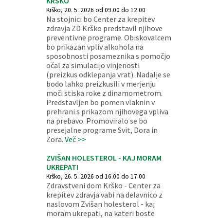
KRŠKO
Krško, 20. 5. 2026 od 09.00 do 12.00
Na stojnici bo Center za krepitev
zdravja ZD Krško predstavil njihove
preventivne programe. Obiskovalcem
bo prikazan vpliv alkohola na
sposobnosti posameznika s pomočjo
očal za simulacijo vinjenosti
(preizkus odklepanja vrat). Nadalje se
bodo lahko preizkusili v merjenju
moči stiska roke z dinamometrom.
Predstavljen bo pomen vlaknin v
prehrani s prikazom njihovega vpliva
na prebavo. Promoviralo se bo
presejalne programe Svit, Dora in
Zora.
Več >>
ZVIŠAN HOLESTEROL - KAJ MORAM
UKREPATI
Krško, 26. 5. 2026 od 16.00 do 17.00
Zdravstveni dom Krško - Center za
krepitev zdravja vabi na delavnico z
naslovom Zvišan holesterol - kaj
moram ukrepati, na kateri boste