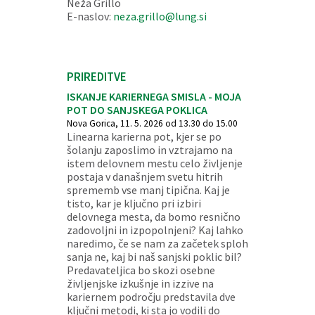
Neža Grillo
E-naslov:
neza.grillo@lung.si
PRIREDITVE
ISKANJE KARIERNEGA SMISLA - MOJA
POT DO SANJSKEGA POKLICA
Nova Gorica, 11. 5. 2026 od 13.30 do 15.00
Linearna karierna pot, kjer se po
šolanju zaposlimo in vztrajamo na
istem delovnem mestu celo življenje
postaja v današnjem svetu hitrih
sprememb vse manj tipična. Kaj je
tisto, kar je ključno pri izbiri
delovnega mesta, da bomo resnično
zadovoljni in izpopolnjeni? Kaj lahko
naredimo, če se nam za začetek sploh
sanja ne, kaj bi naš sanjski poklic bil?
Predavateljica bo skozi osebne
življenjske izkušnje in izzive na
kariernem področju predstavila dve
ključni metodi, ki sta jo vodili do