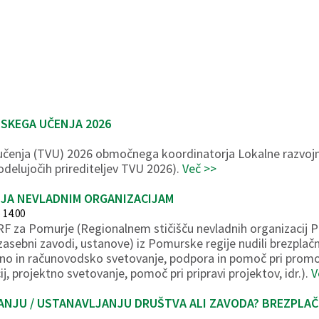
SKEGA UČENJA 2026
 učenja (TVU) 2026 območnega koordinatorja Lokalne razvoj
odelujočih prirediteljev TVU 2026).
Več >>
JA NEVLADNIM ORGANIZACIJAM
o 14.00
LRF za Pomurje (Regionalnem stičišču nevladnih organizacij 
asebni zavodi, ustanove) iz Pomurske regije nudili brezplačn
no in računovodsko svetovanje, podpora in pomoč pri promoci
ij, projektno svetovanje, pomoč pri pripravi projektov, idr.).
V
ANJU / USTANAVLJANJU DRUŠTVA ALI ZAVODA? BREZPLAČ