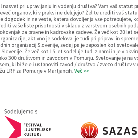
 nasvet pri upravljanju in vodenju društva? Vam vaš statut pr
več organov, ki v praksi ne delujejo? Želite urediti vaš statut
e dogodek in ne veste, katera dovoljenja vse potrebujete, kd
urediti vaše liste prisotnosti v skladu z varstvom osebnih po
rokovnjak za pravne in kadrovske zadeve. Že več kot 20 let s
anizacije, aktivno je sodeloval je tudi pri pripravi in sprem
dnih organizacij Slovenije, sedaj pa je zaposlen kot svetova
Slovenije. Že več kot 15 let sodeluje tudi z nami in je v okv
eko 300 društvom in zavodom v Pomurju. Svetovanje je na v
em, ki bi želeli ustanoviti zavod / društvo / zvezo društev v 
ežu LRF za Pomurje v Martjancih.
Več >>