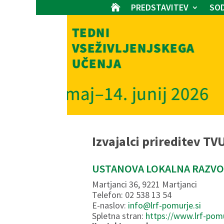
PREDSTAVITEV
SOD

Izvajalci prireditev TV
USTANOVA LOKALNA RAZVO
Martjanci 36, 9221 Martjanci
Telefon: 02 538 13 54
E-naslov:
info@lrf-pomurje.si
Spletna stran:
https://www.lrf-pomu