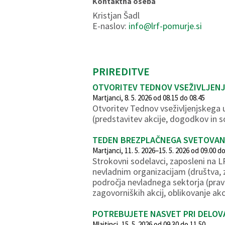
Kontaktna oseba
Kristjan Šadl
E-naslov:
info@lrf-pomurje.si
PRIREDITVE
OTVORITEV TEDNOV VSEŽIVLJENJ
Martjanci, 8. 5. 2026 od 08.15 do 08.45
Otvoritev Tednov vseživljenjskega
(predstavitev akcije, dogodkov in s
TEDEN BREZPLAČNEGA SVETOVAN
Martjanci, 11. 5. 2026–15. 5. 2026 od 09.00 d
Strokovni sodelavci, zaposleni na 
nevladnim organizacijam (društva, z
področja nevladnega sektorja (prav
zagovorniških akcij, oblikovanje akc
POTREBUJETE NASVET PRI DELOV
Mlajtinci, 15. 5. 2026 od 09.30 do 11.50