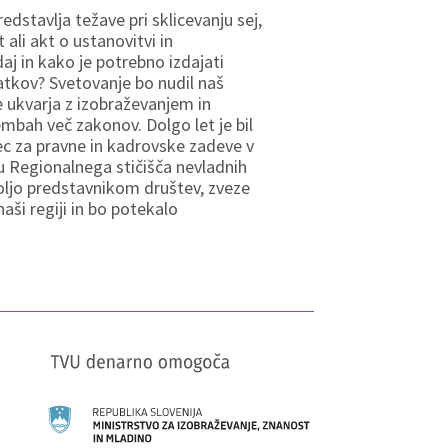
edstavlja težave pri sklicevanju sej,
 ali akt o ustanovitvi in
aj in kako je potrebno izdajati
datkov? Svetovanje bo nudil naš
e ukvarja z izobraževanjem in
embah več zakonov. Dolgo let je bil
lec za pravne in kadrovske zadeve v
iru Regionalnega stičišča nevladnih
oljo predstavnikom društev, zveze
naši regiji in bo potekalo