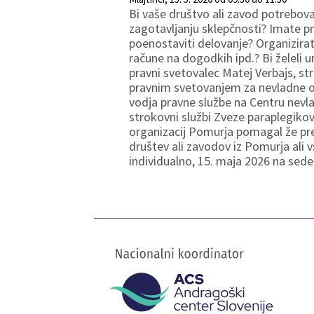
Bi vaše društvo ali zavod potreboval
zagotavljanju sklepčnosti? Imate pre
poenostaviti delovanje? Organizirat
račune na dogodkih ipd.? Bi želeli 
pravni svetovalec Matej Verbajs, st
pravnim svetovanjem za nevladne org
vodja pravne službe na Centru nevla
strokovni službi Zveze paraplegikov 
organizacij Pomurja pomagal že pr
društev ali zavodov iz Pomurja ali vs
individualno, 15. maja 2026 na sed