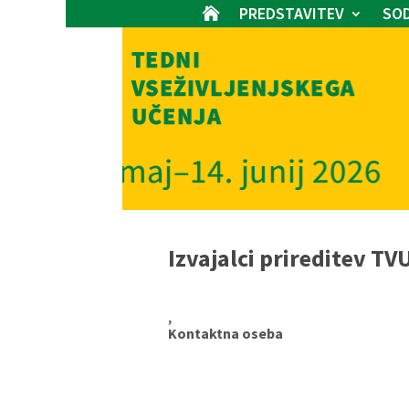
PREDSTAVITEV
SOD

Izvajalci prireditev TV
,
Kontaktna oseba