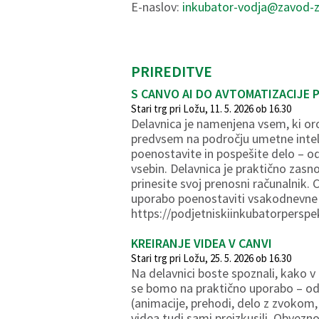
E-naslov:
inkubator-vodja@zavod-z
PRIREDITVE
S CANVO AI DO AVTOMATIZACIJE
Stari trg pri Ložu, 11. 5. 2026 ob 16.30
Delavnica je namenjena vsem, ki oro
predvsem na področju umetne inteli
poenostavite in pospešite delo – od 
vsebin. Delavnica je praktično zasno
prinesite svoj prenosni računalnik. 
uporabo poenostaviti vsakodnevne d
https://podjetniskiinkubatorperspe
KREIRANJE VIDEA V CANVI
Stari trg pri Ložu, 25. 5. 2026 ob 16.30
Na delavnici boste spoznali, kako v 
se bomo na praktično uporabo – od 
(animacije, prehodi, delo z zvokom,
videa tudi sami preizkusili. Obvezno