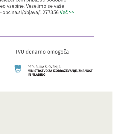
deo vsebine. Veselimo se vaše
.e-obcina.si/objava/1277356
Več >>