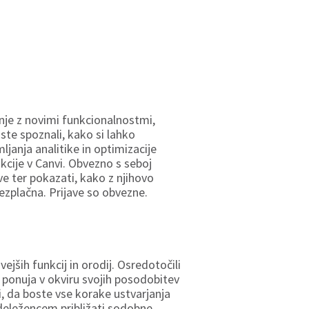
anje z novimi funkcionalnostmi,
te spoznali, kako si lahko
ljanja analitike in optimizacije
nkcije v Canvi. Obvezno s seboj
ve ter pokazati, kako z njihovo
zplačna. Prijave so obvezne.
ejših funkcij in orodij. Osredotočili
 ponuja v okviru svojih posodobitev
i, da boste vse korake ustvarjanja
 udeležencem približati sodobne