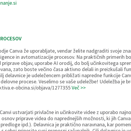
nanje.si
 PROCESOV
dje Canva že uporabljate, vendar želite nadgraditi svoje zn
gence in avtomatizacije procesov. Na praktičnih primerih bos
priprave objav, uporabe AI orodij, do bolj učinkovitega sprem
vana, zato boste večino časa aktivno delali in preizkušali fu
Cilj delavnice je udeležencem približati napredne funkcije Can
elovne procese. Veselimo se vaše udeležbe! Udeležba je bre
ktiva.e-obcina.si/objava/1277355
Več >>
Canvi ustvarjati privlačne in učinkovite videe z uporabo najnov
osnov priprave videa do naprednejših možnosti, ki jih Canva
 predloge ipd.). Delavnica je praktično naravnana, kar pomen
 s seboj prinesite svoj prenosni računalnik. Cilj delavnice je