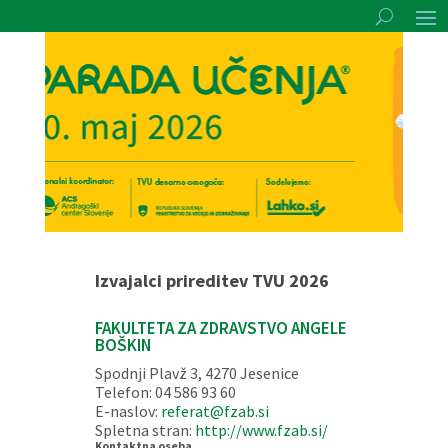
Izvajalci prireditev TVU 2026
FAKULTETA ZA ZDRAVSTVO ANGELE
BOŠKIN
Spodnji Plavž 3, 4270 Jesenice
Telefon: 04 586 93 60
E-naslov:
referat@fzab.si
Spletna stran:
http://www.fzab.si/
Kontaktna oseba