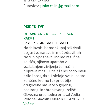
Milena Škobrne
E-naslov:
ginko.celje@gmail.com
PRIREDITVE
DELAVNICA IZDELAVE ZELIŠČNE
KREME
Celje, 12. 5. 2026 od 10.00 do 11.30
Na delavnici bomo skupaj odkrivali
bogastvo narave in moč zdravilnih
rastlin. Spoznavali bomo različna
zelišča, njihovo uporabo v
vsakdanjem življenju ter način
priprave mazil. Udeleženci bodo imeli
priložnost, da si izdelajo svoje lastno
zeliščno kremo ter pridobijo
dragocene nasvete o gojenju,
nabiranju in shranjevanju zelišč.
Obvezna predhodna prijava! Vodja:
Polona Glavnik Telefon: 03 428 67 52
Več >>