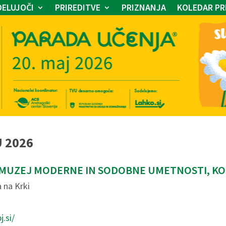
ELUJOČI
PRIREDITVE
PRIZNANJA
KOLEDAR PR
U 2026
- MUZEJ MODERNE IN SODOBNE UMETNOSTI, KO
 na Krki
j.si/