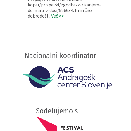
koper/prispevki/zgodbe/z-risanjem-
do-miru-v-dusi/596634. Prisrčno
dobrodošli.
Več >>