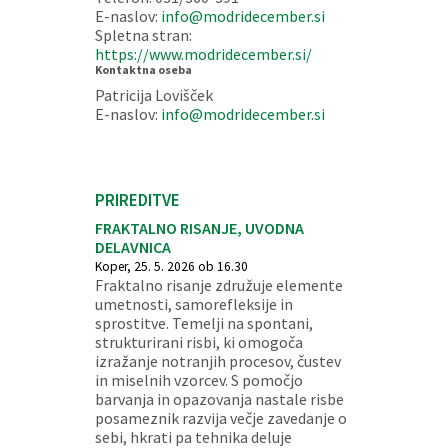
E-naslov:
info@modridecember.si
Spletna stran:
https://www.modridecember.si/
Kontaktna oseba
Patricija Lovišček
E-naslov:
info@modridecember.si
PRIREDITVE
FRAKTALNO RISANJE, UVODNA
DELAVNICA
Koper, 25. 5. 2026 ob 16.30
Fraktalno risanje združuje elemente
umetnosti, samorefleksije in
sprostitve. Temelji na spontani,
strukturirani risbi, ki omogoča
izražanje notranjih procesov, čustev
in miselnih vzorcev. S pomočjo
barvanja in opazovanja nastale risbe
posameznik razvija večje zavedanje o
sebi, hkrati pa tehnika deluje