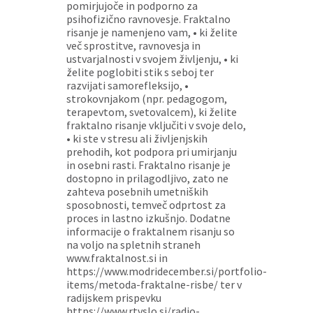
pomirjujoče in podporno za
psihofizično ravnovesje. Fraktalno
risanje je namenjeno vam, • ki želite
več sprostitve, ravnovesja in
ustvarjalnosti v svojem življenju, • ki
želite poglobiti stik s seboj ter
razvijati samorefleksijo, •
strokovnjakom (npr. pedagogom,
terapevtom, svetovalcem), ki želite
fraktalno risanje vključiti v svoje delo,
• ki ste v stresu ali življenjskih
prehodih, kot podpora pri umirjanju
in osebni rasti. Fraktalno risanje je
dostopno in prilagodljivo, zato ne
zahteva posebnih umetniških
sposobnosti, temveč odprtost za
proces in lastno izkušnjo. Dodatne
informacije o fraktalnem risanju so
na voljo na spletnih straneh
www.fraktalnost.si in
https://www.modridecember.si/portfolio-
items/metoda-fraktalne-risbe/ ter v
radijskem prispevku
https://www.rtvslo.si/radio-