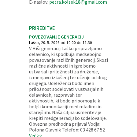
E-naslov:
petra.kolsek18@gmail.com
PRIREDITVE
POVEZOVANJE GENERACIJ
Laško, 20. 5. 2026 od 10.00 do 11.30
V Hiši generacij Laško pripravljamo
delavnico, ki spodbuja medsebojno
povezovanje različnih generacij. Skozi
različne aktivnosti in igre bomo
ustvarjali priložnosti za druženje,
izmenjavo izkušenj ter učenje od drug
drugega. Udeleženci bodo imeli
priložnost sodelovati v ustvarjalnih
delavnicah, razpravah ter
aktivnostih, ki bodo pripomogle k
boljši komunikaciji med mladimi in
starejšimi. Naša ciljna usmeritev je
krepiti medgeneracijsko sodelovanje.
Obvezna predhodna prijava! Vodja:
Polona Glavnik Telefon: 03 428 67 52
Več >>