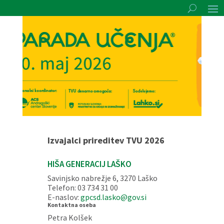
Izvajalci prireditev TVU 2026
HIŠA GENERACIJ LAŠKO
Savinjsko nabrežje 6, 3270 Laško
Telefon: 03 734 31 00
E-naslov:
gpcsd.lasko@gov.si
Kontaktna oseba
Petra Kolšek